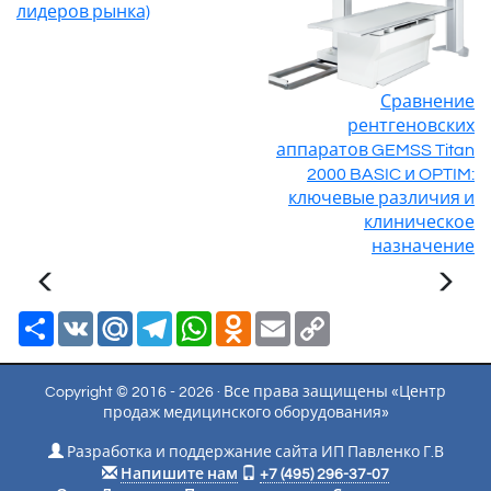
лидеров рынка)
Сравнение
рентгеновских
аппаратов GEMSS Titan
2000 BASIC и OPTIM:
ключевые различия и
клиническое
назначение
Ресурс
VK
Mail.Ru
Telegram
WhatsApp
Odnoklassniki
Email
Copy
Link
Copyright © 2016 - 2026 · Все права защищены «Центр
продаж медицинского оборудования»
Разработка и поддержание сайта ИП Павленко Г.В
Напишите нам
+7 (495) 296-37-07