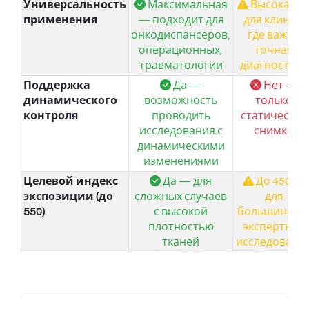
Универсальность
Максимальная
Высокая 
применения
— подходит для
для клиник,
онкодиспансеров,
где важна
операционных,
точная
травматологии
диагностика
Поддержка
Да —
Нет —
динамического
возможность
только
контроля
проводить
статические
исследования с
снимки
динамическими
изменениями
Целевой индекс
Да — для
До 450 —
экспозиции (до
сложных случаев
для
550)
с высокой
большинств
плотностью
экспертных
тканей
исследовани