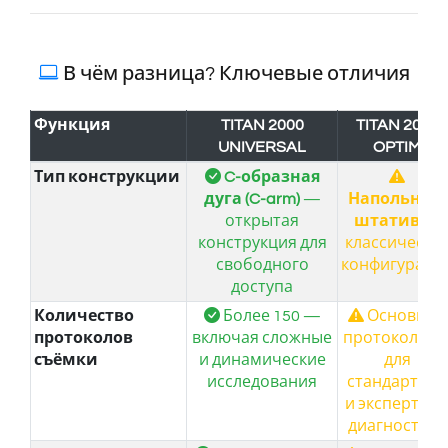
В чём разница? Ключевые отличия
Функция
TITAN 2000
TITAN 2000
UNIVERSAL
OPTIM
Тип конструкции
C-образная
дуга (C-arm)
—
Напольный
открытая
штатив
—
конструкция для
классическа
свободного
конфигураци
доступа
Количество
Более 150 —
Основные
протоколов
включая сложные
протоколы 
съёмки
и динамические
для
исследования
стандартной
и экспертно
диагностики