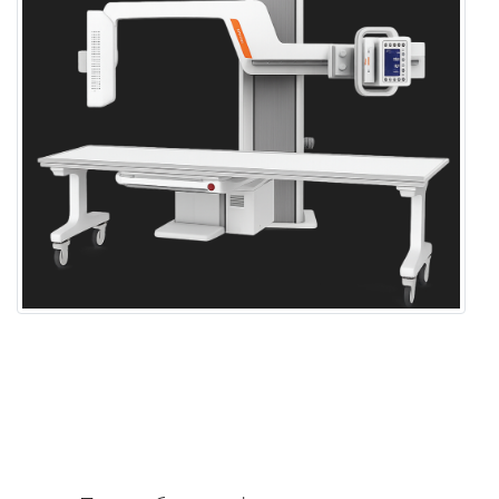
GEMSS TITAN 2000 OPTIM vs
UNIVERSAL: В чём разница
между двумя экспертными
классами?