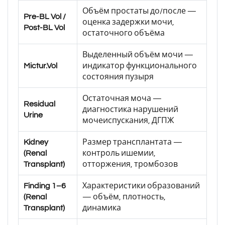
Объём простаты до/после —
Pre-BL Vol /
оценка задержки мочи,
Post-BL Vol
остаточного объёма
Выделенный объём мочи —
Mictur.Vol
индикатор функционального
состояния пузыря
Остаточная моча —
Residual
диагностика нарушений
Urine
мочеиспускания, ДГПЖ
Kidney
Размер трансплантата —
(Renal
контроль ишемии,
Transplant)
отторжения, тромбозов
Finding 1–6
Характеристики образований
(Renal
— объём, плотность,
Transplant)
динамика