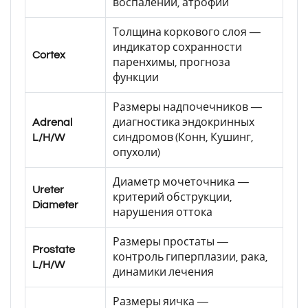
воспалений, атрофий
Толщина коркового слоя —
индикатор сохранности
Cortex
паренхимы, прогноза
функции
Размеры надпочечников —
Adrenal
диагностика эндокринных
L/H/W
синдромов (Конн, Кушинг,
опухоли)
Диаметр мочеточника —
Ureter
критерий обструкции,
Diameter
нарушения оттока
Размеры простаты —
Prostate
контроль гиперплазии, рака,
L/H/W
динамики лечения
Размеры яичка —