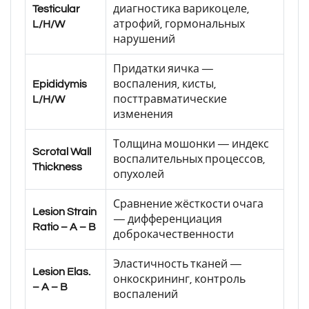
Testicular
диагностика варикоцеле,
L/H/W
атрофий, гормональных
нарушений
Придатки яичка —
Epididymis
воспаления, кисты,
L/H/W
посттравматические
изменения
Толщина мошонки — индекс
Scrotal Wall
воспалительных процессов,
Thickness
опухолей
Сравнение жёсткости очага
Lesion Strain
— дифференциация
Ratio – A – B
доброкачественности
Эластичность тканей —
Lesion Elas.
онкоскрининг, контроль
– A – B
воспалений