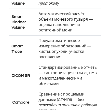
Volume
протоколу
Автоматический расчёт
Smart
объёма мочевого пузыря —
Bladder
оценка наполнения и
Volume
остаточной мочи
Полуавтоматическое
Smart
измерение образований —
Trace
кисты, опухоли, участки
воспаления
Стандартизированные отчёты
— синхронизация с PACS, EMR
DICOM SR
и межотделенческими
обменами
Сравнение с прошлыми
данными (CT/MRI) —
без
iCompare
перехода на внешнюю рабочую