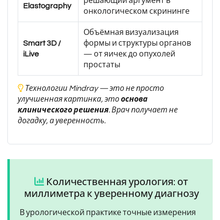
решающий аргумент в
Elastography
онкологическом скрининге
Объёмная визуализация
Smart 3D /
формы и структуры органов
iLive
— от яичек до опухолей
простаты
Технологии Mindray — это не просто
улучшенная картинка, это
основа
клинического решения
. Врач получает не
догадку, а уверенность.
Количественная урология: от
миллиметра к уверенному диагнозу
В урологической практике точные измерения