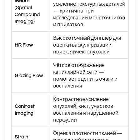
iBeam
усиление текстурных деталей
(Spatial
— критично при
Compound
исследовании мочеточников
Imaging)
и придатков
Высокоточный допплер для
HR Flow
оценки васкуляризации
почек, яичек, опухолей
Чёткое отображение
капиллярной сети —
Glazing Flow
помогает оценить очаги и
воспаления
Контрастное усиление
Contrast
опухолей, кист, участков
Imaging
воспаления и нарушенной
перфузии
Оценка плотности тканей —
Strain