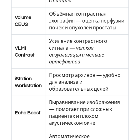
станцию
Объёмная контрастная
Volume
эхография — оценка перфузии
CEUS
почек и опухолей простаты
Усиление контрастного
VLMI
сигнала —
чёткая
Contrast
визуализация и меньше
артефактов
Просмотр архивов — удобно
iStation
для анализа и
Workstation
образовательных целей
Выравнивание изображения
— помогает при сложных
Echo Boost
пациентах и плохом
акустическом окне
Автоматическое