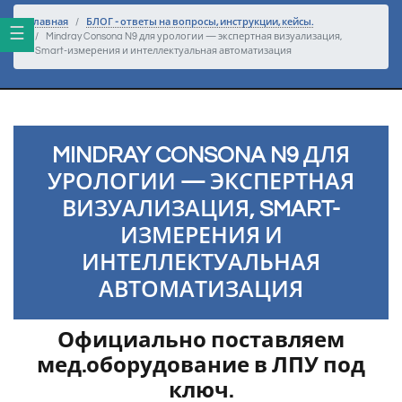
Перейти к основному тексту
Главная
БЛОГ - ответы на вопросы, инструкции, кейсы.
Mindray Consona N9 для урологии — экспертная визуализация,
Smart-измерения и интеллектуальная автоматизация
MINDRAY CONSONA N9 ДЛЯ
УРОЛОГИИ — ЭКСПЕРТНАЯ
ВИЗУАЛИЗАЦИЯ, SMART-
ИЗМЕРЕНИЯ И
ИНТЕЛЛЕКТУАЛЬНАЯ
АВТОМАТИЗАЦИЯ
Официально поставляем
мед.оборудование в ЛПУ под
ключ.