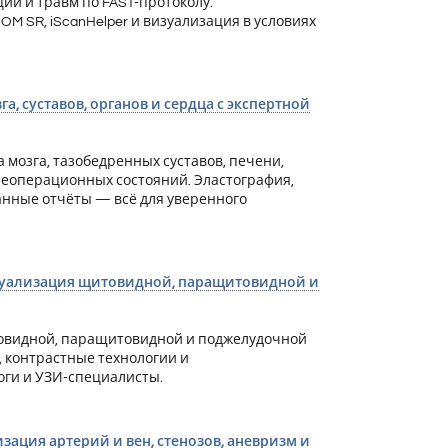
ии и травм по FAST-протоколу.
 SR, iScanHelper и визуализация в условиях
а, суставов, органов и сердца с экспертной
 мозга, тазобедренных суставов, печени,
леоперационных состояний. Эластография,
анные отчёты — всё для уверенного
изуализация щитовидной, паращитовидной и
итовидной, паращитовидной и поджелудочной
, контрастные технологии и
оги и УЗИ-специалисты.
зация артерий и вен, стенозов, аневризм и