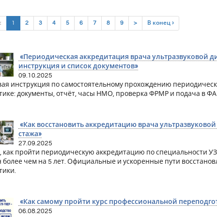
(current)
<
1
2
3
4
5
6
7
8
9
>
В конец ›
«Периодическая аккредитация врача ультразвуковой диа
инструкция и список документов»
09.10.2025
ая инструкция по самостоятельному прохождению периодическ
тике: документы, отчёт, часы НМО, проверка ФРМР и подача в ФА
«Как восстановить аккредитацию врача ультразвуковой 
стажа»
27.09.2025
, как пройти периодическую аккредитацию по специальности УЗИ 
 более чем на 5 лет. Официальные и ускоренные пути восстанов
тики.
«Как самому пройти курс профессиональной переподгото
06.08.2025