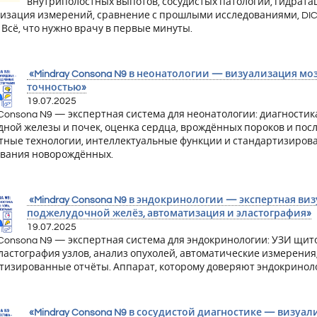
внутриполостных выпотов, сосудистых патологий, гидратац
изация измерений, сравнение с прошлыми исследованиями, DICOM
. Всё, что нужно врачу в первые минуты.
«Mindray Consona N9 в неонатологии — визуализация мозг
точностью»
19.07.2025
 Consona N9 — экспертная система для неонатологии: диагностика
ной железы и почек, оценка сердца, врождённых пороков и пос
тные технологии, интеллектуальные функции и стандартизиров
вания новорождённых.
«Mindray Consona N9 в эндокринологии — экспертная в
поджелудочной желёз, автоматизация и эластография»
19.07.2025
 Consona N9 — экспертная система для эндокринологии: УЗИ щ
эластография узлов, анализ опухолей, автоматические измерения
тизированные отчёты. Аппарат, которому доверяют эндокринол
«Mindray Consona N9 в сосудистой диагностике — визуали