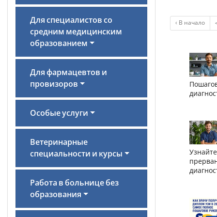
Для специалистов со
‹ В начало
средним медицинским
образованием
Для фармацевтов и
провизоров
Пошагов
диагнос
Особые услуги
Ветеринарные
Узнайте
специальности и курсы
прерван
диагнос
Работа в больнице без
образования