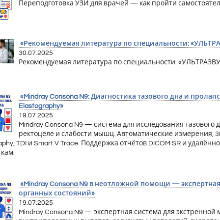
Переподготовка УЗИ для врачей — как пройти самостоятель
«Рекомендуемая литература по специальности: «УЛЬТ
30.07.2025
Рекомендуемая литература по специальности: «УЛЬТРА
«Mindray Consona N9: Диагностика тазового дна и пролапса
Elastography»
19.07.2025
Mindray Consona N9 — система для исследования тазового 
ректоцеле и слабости мышц. Автоматические измерения, 3D/
raphy, TDI и Smart V Trace. Поддержка отчётов DICOM SR и удалён
кам.
«Mindray Consona N9 в неотложной помощи — экспертная
органных состояний»
19.07.2025
Mindray Consona N9 — экспертная система для экстренной