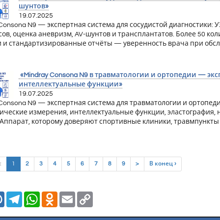
шунтов»
19.07.2025
 Consona N9 — экспертная система для сосудистой диагностики: У
ов, оценка аневризм, AV-шунтов и трансплантатов. Более 50 к
 и стандартизированные отчёты — уверенность врача при обсл
«Mindray Consona N9 в травматологии и ортопедии — эк
интеллектуальные функции»
19.07.2025
 Consona N9 — экспертная система для травматологии и ортопедии
ические измерения, интеллектуальные функции, эластография,
 Аппарат, которому доверяют спортивные клиники, травмпункты
(current)
<
1
2
3
4
5
6
7
8
9
>
В конец ›
Mail.Ru
Telegram
WhatsApp
Odnoklassniki
Email
Copy
Link