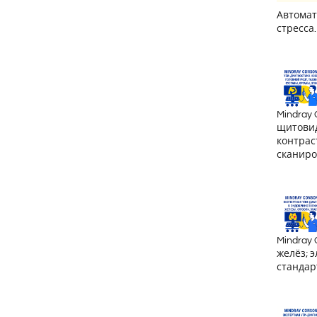
Автомат
стресса
Mindray
щитовид
контрас
сканиро
Mindray
желёз; 
стандар