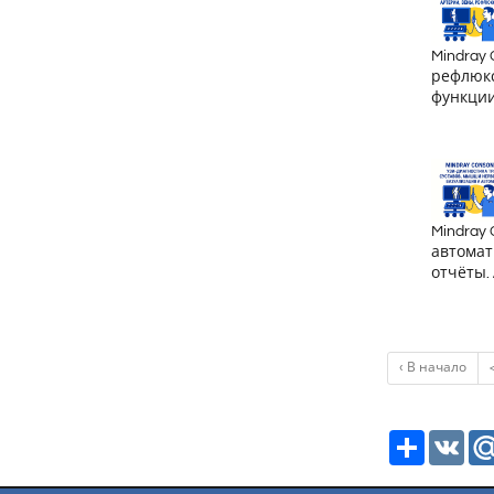
Mindray
рефлюкс
функции
Mindray
автомат
отчёты.
‹ В начало
Ресурс
VK