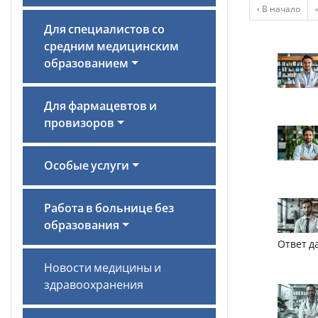
‹ В начало
Для специалистов со
средним медицинским
образованием
Для фармацевтов и
провизоров
Особые услуги
Работа в больнице без
образования
Ответ д
Новости медицины и
здравоохранения