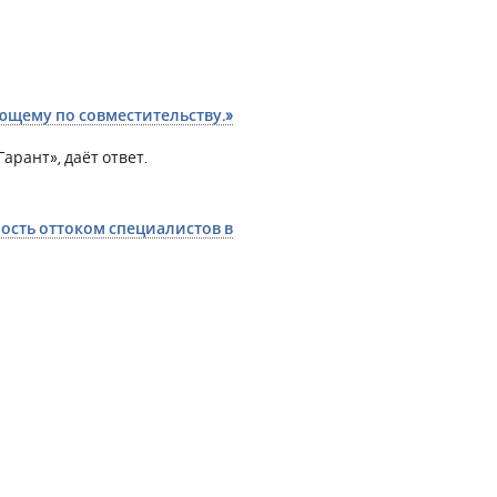
ющему по совместительству.»
арант», даёт ответ.
сть оттоком специалистов в