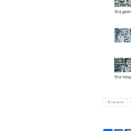
Эта дея
Эта тен
‹ В начало