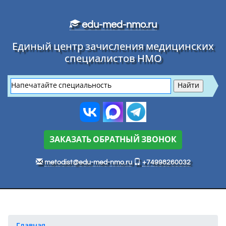
Перейти к основному тексту
edu-med-nmo.ru
Единый центр зачисления медицинских
специалистов НМО
ЗАКАЗАТЬ ОБРАТНЫЙ ЗВОНОК
metodist@edu-med-nmo.ru
+74998260032
Главная