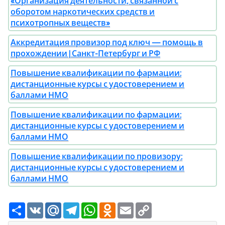
«Организация деятельности, связанной с
оборотом наркотических средств и
психотропных веществ»
Аккредитация провизор под ключ — помощь в
прохождении | Санкт-Петербург и РФ
Повышение квалификации по фармации:
дистанционные курсы с удостоверением и
баллами НМО
Повышение квалификации по фармации:
дистанционные курсы с удостоверением и
баллами НМО
Повышение квалификации по провизору:
дистанционные курсы с удостоверением и
баллами НМО
Ресурс
VK
Mail.Ru
Telegram
WhatsApp
Odnoklassniki
Email
Copy
Link