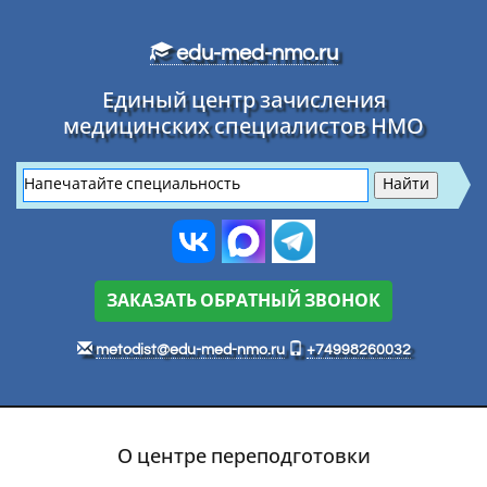
Перейти к основному тексту
edu-med-nmo.ru
Единый центр зачисления
медицинских специалистов НМО
ЗАКАЗАТЬ ОБРАТНЫЙ ЗВОНОК
metodist@edu-med-nmo.ru
+74998260032
О центре переподготовки