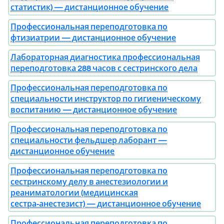
статистик) — дистанционное обучение
Профессиональная переподготовка по
фтизиатрии — дистанционное обучение
Лабораторная диагностика профессиональная
переподготовка 288 часов с сестринского дела
Профессиональная переподготовка по
специальности инструктор по гигиеническому
воспитанию — дистанционное обучение
Профессиональная переподготовка по
специальности фельдшер лаборант —
дистанционное обучение
Профессиональная переподготовка по
сестринскому делу в анестезиологии и
реаниматологии (медицинская
сестра‑анестезист) — дистанционное обучение
Профессиональная переподготовка по