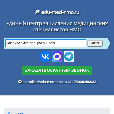
Перейти к основному тексту
edu-med-nmo.ru
Единый центр зачисления медицинских
специалистов НМО
ЗАКАЗАТЬ ОБРАТНЫЙ ЗВОНОК
metodist@edu-med-nmo.ru
+74998260032
Главная