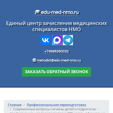
Перейти к основному тексту
edu-med-nmo.ru
Единый центр зачисления медицинских
специалистов НМО
+74998260032
metodist@edu-med-nmo.ru
ЗАКАЗАТЬ ОБРАТНЫЙ ЗВОНОК
Главная
Профессиональная переподготовка
Современные вопросы гигиены детей и подростков -