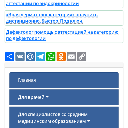
аттестации по эндокринологии
«Врач дерматолог категория» получить
дистанционно. Быстро. Под ключ.
Дефектолог помощь с аттестацией на категорию
по дефектологии
Ресурс
VK
Mail.Ru
Telegram
WhatsApp
Odnoklassniki
Email
Copy
Link
Главная
Для врачей
Для специалистов со средним
медицинским образованием