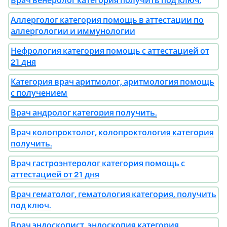
Врач венеролог категория получить под ключ.
Аллерголог категория помощь в аттестации по
аллергологии и иммунологии
Нефрология категория помощь с аттестацией от
21 дня
Категория врач аритмолог, аритмология помощь
с получением
Врач андролог категория получить.
Врач колопроктолог, колопроктология категория
получить.
Врач гастроэнтеролог категория помощь с
аттестацией от 21 дня
Врач гематолог, гематология категория, получить
под ключ.
Врач эндоскопист, эндоскопия категория