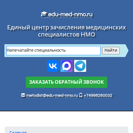
Перейти к основному тексту
edu-med-nmo.ru
Единый центр зачисления медицинских
специалистов НМО
ЗАКАЗАТЬ ОБРАТНЫЙ ЗВОНОК
metodist@edu-med-nmo.ru
+74998260032
Главная