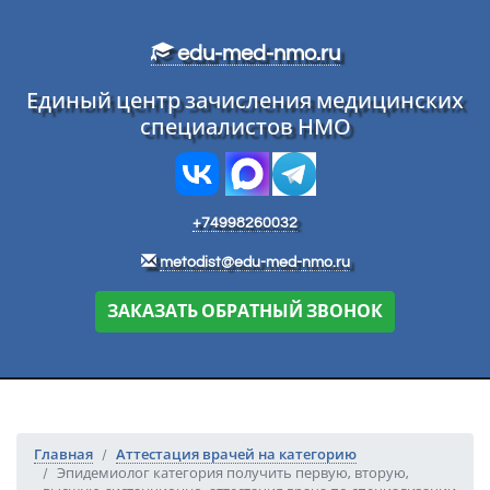
Перейти к основному тексту
edu-med-nmo.ru
Единый центр зачисления медицинских
специалистов НМО
+74998260032
metodist@edu-med-nmo.ru
ЗАКАЗАТЬ ОБРАТНЫЙ ЗВОНОК
Главная
Аттестация врачей на категорию
Эпидемиолог категория получить первую, вторую,