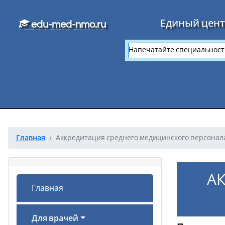
Перейти к основному тексту
Единый цент
edu-med-nmo.ru
Главная
Аккредитация среднего медицинского персонал
А
Главная
Для врачей