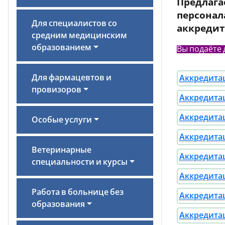
Предлага
персонал
Для специалистов со
аккредит
средним медицинским
образованием
Вы подаёте 
Для фармацевтов и
Аккредитац
провизоров
Аккредитац
Аккредитац
Особые услуги
Аккредитац
Ветеринарные
Аккредитац
специальности и курсы
Аккредитац
Работа в больнице без
Аккредитац
образования
Аккредитац