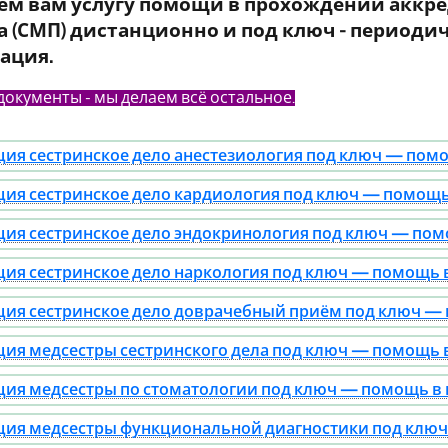
ем вам услугу помощи в прохождении аккр
а (СМП) дистанционно и под ключ - периоди
ация.
документы - мы делаем всё остальное.
ия сестринское дело анестезиология под ключ — помо
ия сестринское дело кардиология под ключ — помощь 
ия сестринское дело эндокринология под ключ — помо
ия сестринское дело наркология под ключ — помощь в
ия сестринское дело доврачебный приём под ключ — 
ия медсестры сестринского дела под ключ — помощь в
ия медсестры по стоматологии под ключ — помощь в п
ия медсестры функциональной диагностики под ключ 