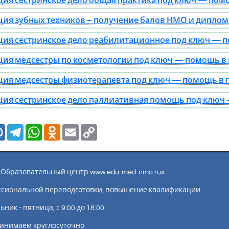
ия сестринское дело общая практика под ключ — помо
ия зубных техников – получение балов НМО и диплом
ия сестринское дело реабилитационное под ключ — по
ия медсестры по косметологии под ключ — помощь в п
ия медсестры физиотерапевта под ключ — помощь в п
ия сестринское дело паллиативная помощь под ключ 
Mail.Ru
Telegram
WhatsApp
Odnoklassniki
Email
Copy
Link
ы «Образовательный центр www.edu-med-nmo.ru»
ссиональной переподготовки, повышение квалификации
ик - пятница, с 9:00 до 18:00.
инимаем круглосуточно