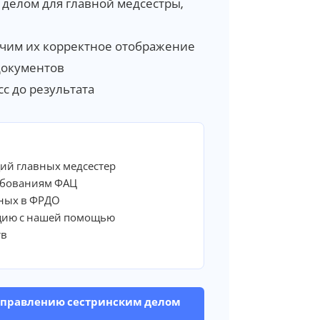
делом для главной медсестры,
чим их корректное отображение
документов
с до результата
ий главных медсестер
ебованиям ФАЦ
ных в ФРДО
цию с нашей помощью
тв
 управлению сестринским делом