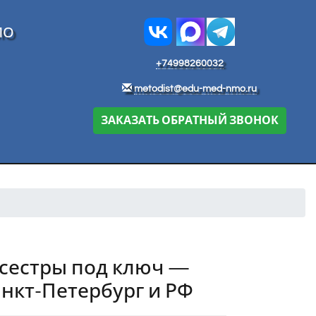
МО
+74998260032
metodist@edu-med-nmo.ru
ЗАКАЗАТЬ ОБРАТНЫЙ ЗВОНОК
сестры под ключ —
нкт-Петербург и РФ