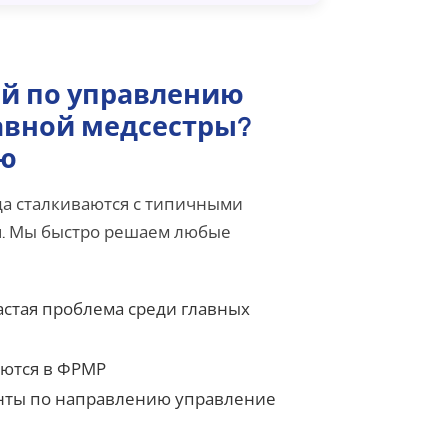
ей по управлению
авной медсестры?
ю
да сталкиваются с типичными
и
. Мы быстро решаем любые
стая проблема среди главных
аются в ФРМР
нты по направлению управление