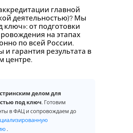
аккредитации главной
кой деятельностью)? Мы
д ключ»: от подготовки
провождения на этапах
онно по всей России.
 и гарантия результата в
 центре.
стринским делом для
остью под ключ
. Готовим
нты в ФАЦ и сопровождаем до
ециализированную
цию
.