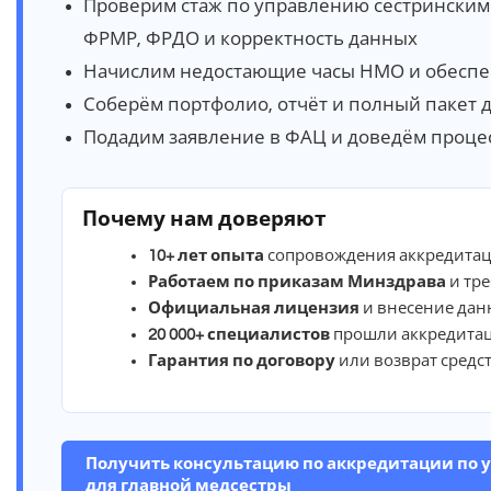
Проверим стаж по управлению сестринским 
ФРМР, ФРДО и корректность данных
Начислим недостающие часы НМО и обеспе
Соберём портфолио, отчёт и полный пакет 
Подадим заявление в ФАЦ и доведём процес
Почему нам доверяют
10+ лет опыта
сопровождения аккредитац
Работаем по приказам Минздрава
и тр
Официальная лицензия
и внесение дан
20 000+ специалистов
прошли аккредита
Гарантия по договору
или возврат средс
Получить консультацию по аккредитации по
для главной медсестры