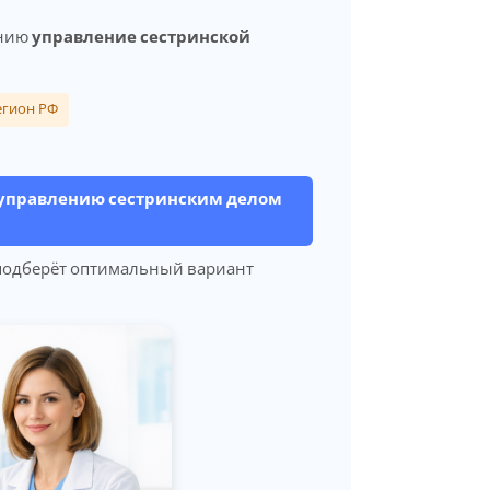
ению
управление сестринской
егион РФ
 управлению сестринским делом
 подберёт оптимальный вариант