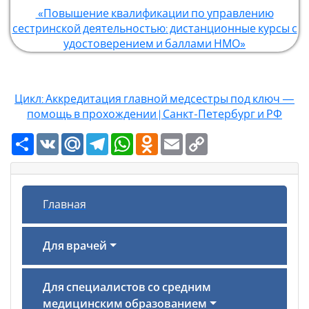
«Повышение квалификации по управлению
сестринской деятельностью: дистанционные курсы с
удостоверением и баллами НМО»
Цикл: Аккредитация главной медсестры под ключ —
помощь в прохождении | Санкт-Петербург и РФ
Ресурс
VK
Mail.Ru
Telegram
WhatsApp
Odnoklassniki
Email
Copy
Link
Главная
Для врачей
Для специалистов со средним
медицинским образованием