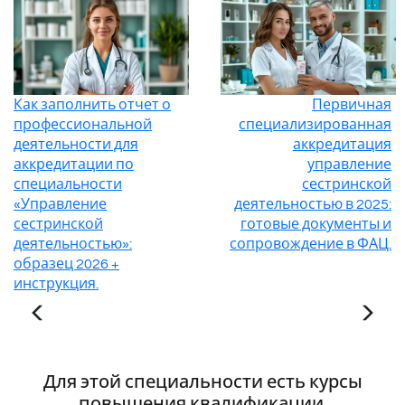
Как заполнить отчет о
Первичная
профессиональной
специализированная
деятельности для
аккредитация
аккредитации по
управление
специальности
сестринской
«Управление
деятельностью в 2025:
сестринской
готовые документы и
деятельностью»:
сопровождение в ФАЦ.
образец 2026 +
инструкция.
Для этой специальности есть курсы
повышения квалификации,