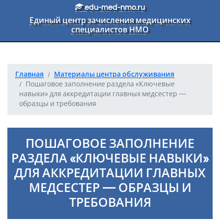
Перейти к основному тексту
edu-med-nmo.ru
Единый центр зачисления медицинских
специалистов НМО
Главная
Материалы центра обслуживания
Пошаговое заполнение раздела «Ключевые
навыки» для аккредитации главных медсестер —
образцы и требования
ПОШАГОВОЕ ЗАПОЛНЕНИЕ
РАЗДЕЛА «КЛЮЧЕВЫЕ НАВЫКИ»
ДЛЯ АККРЕДИТАЦИИ ГЛАВНЫХ
МЕДСЕСТЕР — ОБРАЗЦЫ И
ТРЕБОВАНИЯ