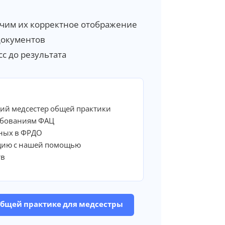
чим их корректное отображение
документов
с до результата
ий медсестер общей практики
ебованиям ФАЦ
ных в ФРДО
цию с нашей помощью
тв
общей практике для медсестры