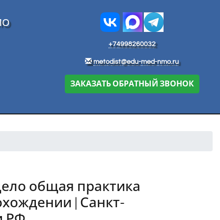
МО
+74998260032
metodist@edu-med-nmo.ru
ЗАКАЗАТЬ ОБРАТНЫЙ ЗВОНОК
дело общая практика
хождении | Санкт-
и РФ