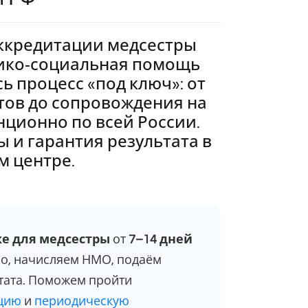
ккредитации медсестры
ико‑социальная помощь
ь процесс «под ключ»: от
тов до сопровождения на
нционно по всей России.
 и гарантия результата в
 центре.
е для медсестры
от
7–14 дней
ио, начисляем НМО, подаём
тата. Поможем пройти
ацию
и
периодическую