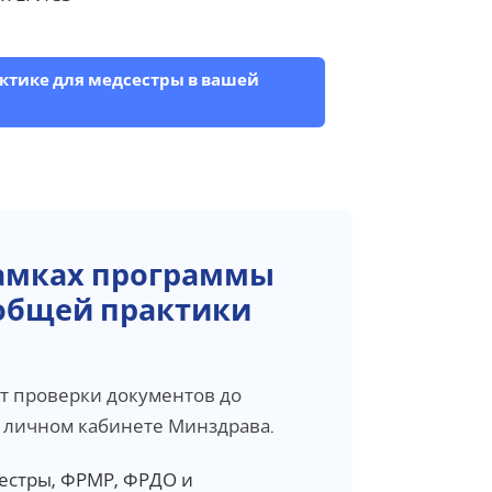
актике для медсестры в вашей
рамках программы
общей практики
т проверки документов до
 личном кабинете Минздрава.
естры, ФРМР, ФРДО и