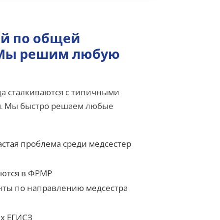
ей по общей
 Мы решим любую
да сталкиваются с типичными
и
. Мы быстро решаем любые
стая проблема среди медсестер
аются в ФРМР
нты по направлению медсестра
х ЕГИСЗ