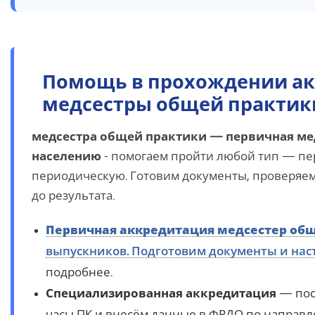
Помощь в прохождении а
медсестры общей практик
медсестра общей практики — первичная м
населению
- помогаем пройти любой тип — п
периодическую. Готовим документы, проверяе
до результата.
Первичная аккредитация медсестер об
выпускников. Подготовим документы и нас
подробнее.
Специализированная аккредитация
— пос
часы ПК и внесём данные в ФРДО по направл