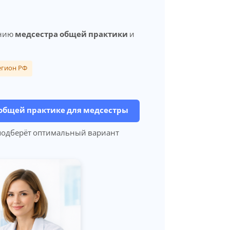
ению
медсестра общей практики
и
егион РФ
 общей практике для медсестры
 подберёт оптимальный вариант