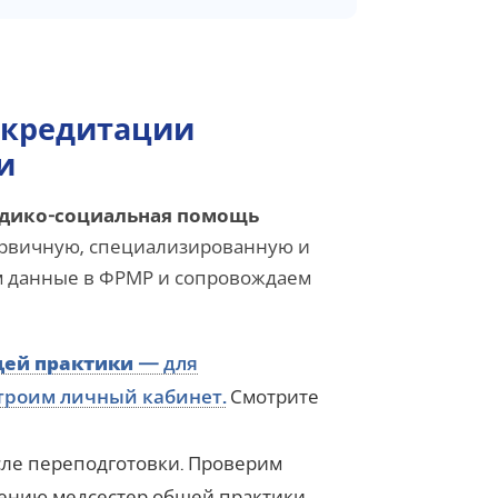
ккредитации
и
едико-социальная помощь
ервичную, специализированную и
м данные в ФРМР и сопровождаем
щей практики
— для
троим личный кабинет.
Смотрите
ле переподготовки. Проверим
ению медсестер общей практики.