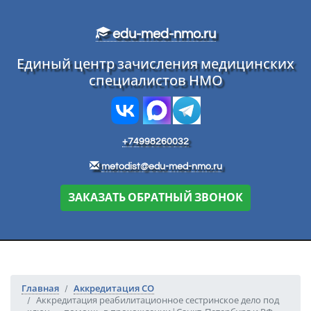
Перейти к основному тексту
edu-med-nmo.ru
Единый центр зачисления медицинских
специалистов НМО
+74998260032
metodist@edu-med-nmo.ru
ЗАКАЗАТЬ ОБРАТНЫЙ ЗВОНОК
Главная
Аккредитация СО
Аккредитация реабилитационное сестринское дело под