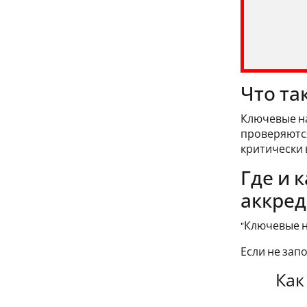
Что та
Ключевые н
проверяются
критически 
Где и 
аккред
"Ключевые н
Если не зап
Как