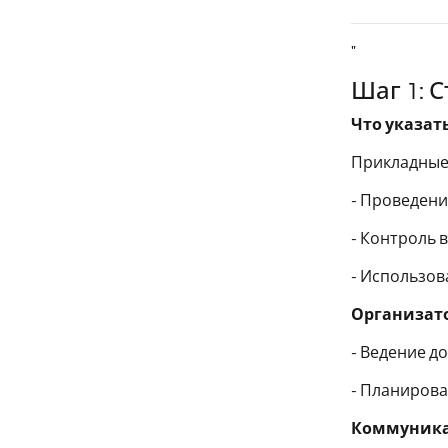
"
Шаг 1: 
Что указать
Прикладные 
- Проведен
- Контроль
- Использов
Организато
- Ведение д
- Планирова
Коммуника