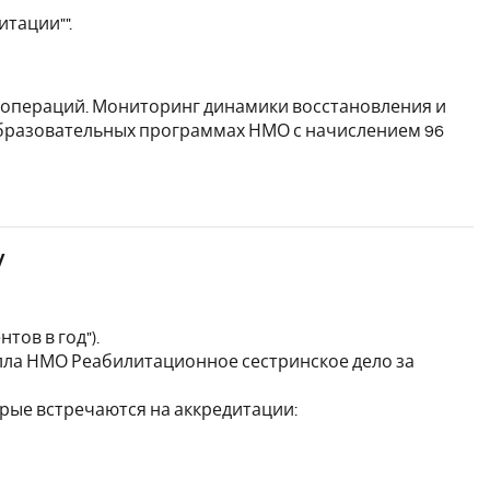
тации"".
 операций. Мониторинг динамики восстановления и
образовательных программах НМО с начислением 96
у
ов в год").
лла НМО Реабилитационное сестринское дело за
рые встречаются на аккредитации: