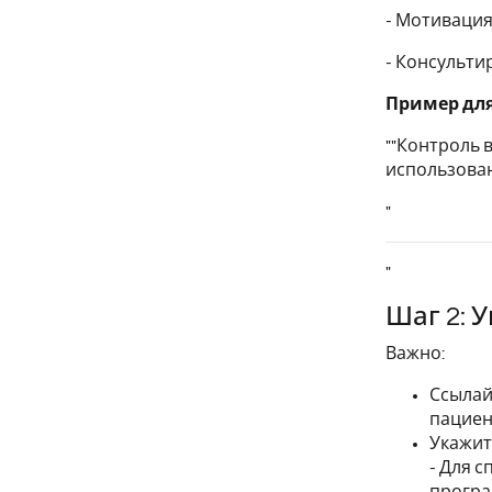
- Мотиваци
- Консульти
Пример для
""Контроль 
использован
"
"
Шаг 2: 
Важно:
Ссылай
пациен
Укажит
- Для 
програ