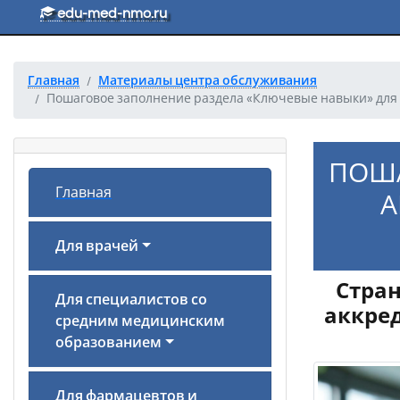
Перейти к основному тексту
edu-med-nmo.ru
Главная
Материалы центра обслуживания
Пошаговое заполнение раздела «Ключевые навыки» для 
ПОША
Главная
А
Для врачей
Стран
Для специалистов со
аккред
средним медицинским
образованием
Для фармацевтов и