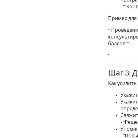
- ""Ко
Пример для 
""Проведен
консультиро
баллов.""
"
Шаг 3: 
Как усилить 
Укажит
Укажит
опреде
Свяжит
- "Реше
Упомян
- "Пов