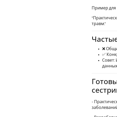
Пример для 
"Практическ
травм."
Частые
❌ Общи
✅ Конк
Совет:
данных"
Готов
сестри
- Практичес
заболевани