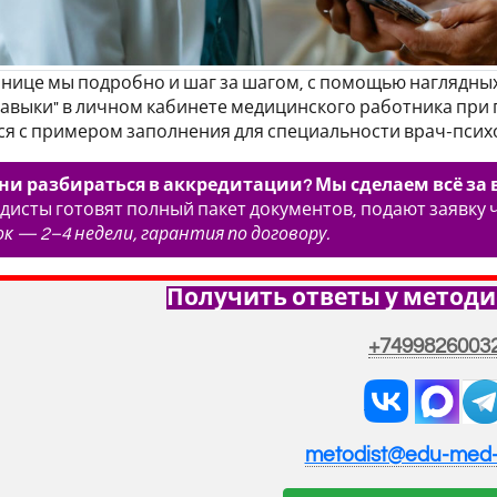
анице мы подробно и шаг за шагом, с помощью наглядных
авыки" в личном кабинете медицинского работника при 
я с примером заполнения для специальности врач-псих
ни разбираться в аккредитации? Мы сделаем всё за в
исты готовят полный пакет документов, подают заявку
ок — 2–4 недели, гарантия по договору.
Получить ответы у методи
+7499826003
metodist@edu-med