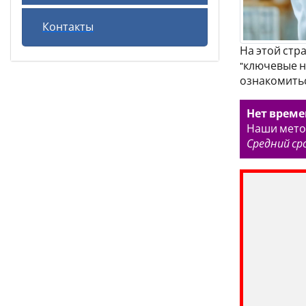
Контакты
На этой стр
"ключевые н
ознакомитьс
Нет време
Наши метод
Средний ср