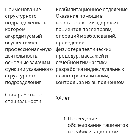
Наименование
Реабилитационное отделение
структурного
Оказание помощи в
подразделения, в
восстановлении здоровья
котором
пациентов после травм,
аккредитуемый
операций и заболеваний,
осуществляет
проведение
профессиональную
физиотерапевтических
деятельность,
процедур, массажей и
основные задачи и
лечебной гимнастики,
функции указанного
разработка индивидуальных
структурного
планов реабилитации,
подразделения
контроль за их выполнением.
Стаж работы по
ХХ лет
специальности
Проведение
обследования пациентов
в реабилитационном