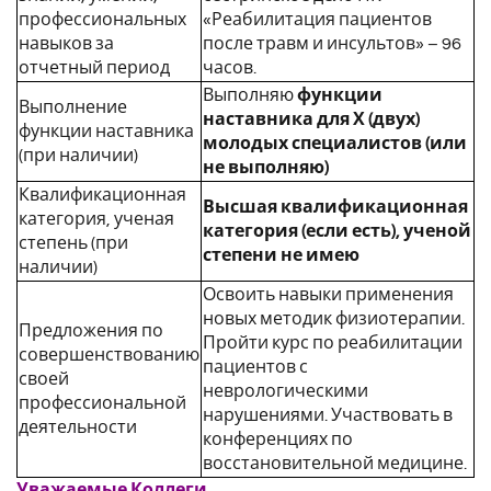
профессиональных
«Реабилитация пациентов
навыков за
после травм и инсультов» – 96
отчетный период
часов.
Выполняю
функции
Выполнение
наставника для Х (двух)
функции наставника
молодых специалистов (или
(при наличии)
не выполняю)
Квалификационная
Высшая квалификационная
категория, ученая
категория (если есть), ученой
степень (при
степени не имею
наличии)
Освоить навыки применения
новых методик физиотерапии.
Предложения по
Пройти курс по реабилитации
совершенствованию
пациентов с
своей
неврологическими
профессиональной
нарушениями. Участвовать в
деятельности
конференциях по
восстановительной медицине.
Уважаемые Коллеги,