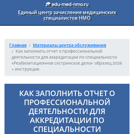
Перейти к основному тексту
edu-med-nmo.ru
Единый центр зачисления медицинских
специалистов НМО
Главная
Материалы центра обслуживания
Как заполнить отчет о профессиональной
деятельности для аккредитации по специальности
«Реабилитационное сестринское дело»: образец 2026
+ инструкция.
КАК ЗАПОЛНИТЬ ОТЧЕТ О
ПРОФЕССИОНАЛЬНОЙ
ДЕЯТЕЛЬНОСТИ ДЛЯ
АККРЕДИТАЦИИ ПО
СПЕЦИАЛЬНОСТИ