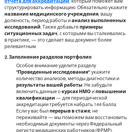
отчета для аккредитации
, который поможет вам
структурировать информацию. Обязательно укажите
название медицинского учреждения
, вашу
должность, период работы и
анализ выполненных
исследований
. Также добавьте
примеры
ситуационных задач
, с которыми вы сталкивались
в практике, — это сделает ваш документ более
релевантным.
2. Заполнение разделов портфолио
Особое внимание уделите разделу
"Проведенные исследования"
: укажите
количество анализов, методы диагностики и
результаты вашей работы
. Не забудьте
включить данные о
курсах НМО
и
повышении
квалификации
— для периодической
аккредитации требуется набрать 144 балла.
Если у вас был
перерыв в стаже
, не
переживайте — мы поможем вам восстановить
необходимые документы через Федеральный
регистр медицинских работников (ФРМР).