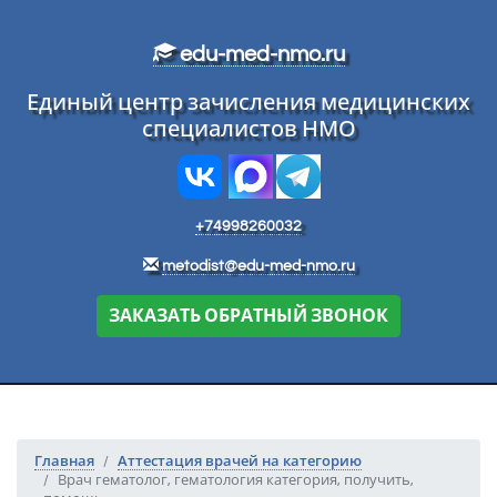
Перейти к основному тексту
edu-med-nmo.ru
Единый центр зачисления медицинских
специалистов НМО
+74998260032
metodist@edu-med-nmo.ru
ЗАКАЗАТЬ ОБРАТНЫЙ ЗВОНОК
Главная
Аттестация врачей на категорию
Врач гематолог, гематология категория, получить,