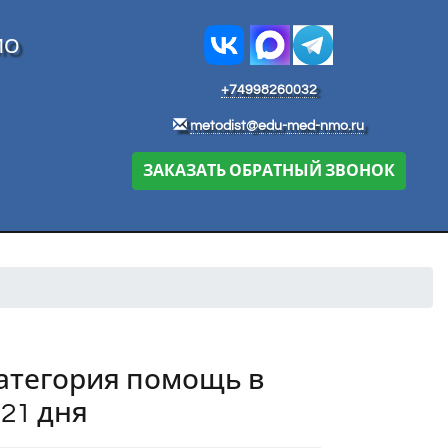
МО
+74998260032
metodist@edu-med-nmo.ru
ЗАКАЗАТЬ ОБРАТНЫЙ ЗВОНОК
категория помощь в
 21 дня