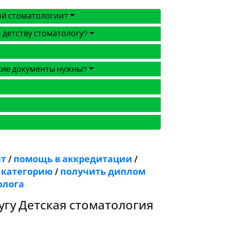
ой стоматологии?
 детству стоматологу?
акие документы нужны?
ат
/
помощь в аккредитаци
и
/
 категорию
/
получить диплом
олога
угу Детская стоматология