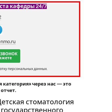
ста кафедры 24/7
2
-nmo.ru
 ЗВОНОК
ажете
ботку персональных данных.
 категория» через нас — это
отчет.
Детская стоматология
 государственного