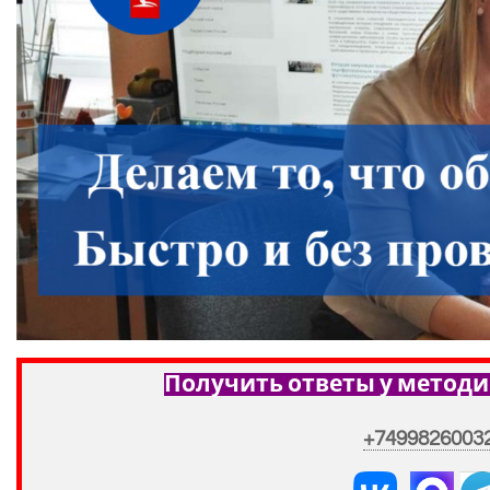
Получить ответы у методи
+7499826003