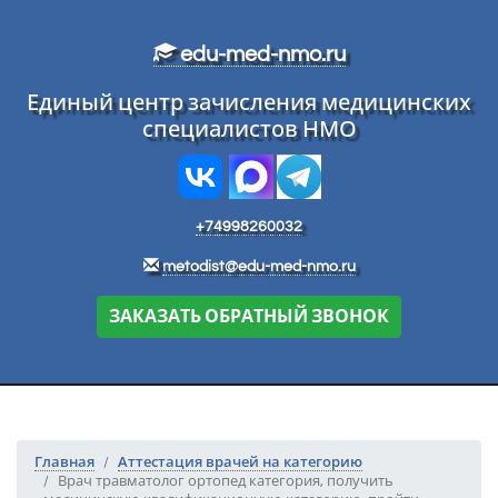
Перейти к основному тексту
edu-med-nmo.ru
Единый центр зачисления медицинских
специалистов НМО
+74998260032
metodist@edu-med-nmo.ru
ЗАКАЗАТЬ ОБРАТНЫЙ ЗВОНОК
Главная
Аттестация врачей на категорию
Врач травматолог ортопед категория, получить