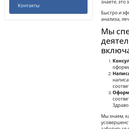
знаете, это 
Контакты
Быстро и эф
анализа, ле
Мы спе
деятел
включ
Консу
оформи
Написа
написа
соотве
Оформ
соотве
Здраво
Мы знаем, к
усовершенст
заботиться 