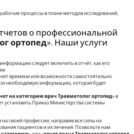
рабочие процессы в плане методов исследований,
тчетов о профессиональной
ог ортопед
». Наши услуги
 информацию следует включить в отчёт, как его
ам.
ас нет времени или возможности самостоятельно
 всю необходимую информацию, которая будет
чет на категорию врач Травматолог ортопед
» в
ет установить Приказ Министерства системы
я на своей профессии, направив все силы на
вания пациентов и их лечения. Позвольте нам
ю категорию
» или «
отчет врача Травматолог ортопед