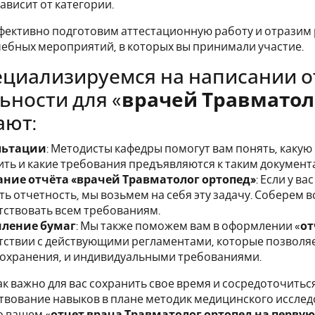
зависит от категории.
фективно подготовим аттестационную работу и отразим 
чебных мероприятий, в которых вы принимали участие.
циализируемся на написании о
ьности для «
врачей Травматол
ают:
льтации
: Методисты кафедры помогут вам понять, какую
ть и какие требования предъявляются к таким документ
ние отчёта «врачей Травматолог ортопед»
: Если у в
ть отчетность, мы возьмем на себя эту задачу. Соберем
тствовать всем требованиям.
ление бумаг
: Мы также поможем вам в оформлении «
от
тствии с действующими регламентами, которые позволя
охранения, и индивидуальными требованиями.
ак важно для вас сохранить свое время и сосредоточитьс
вование навыков в плане методик медицинского исследо
о вашем «
отчет врача Травматолог ортопед на перву