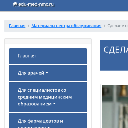
Перейти к основному тексту
edu-med-nmo.ru
Главная
Материалы центра обслуживания
Сделаем о
СДЕЛ
Главная
Для врачей
Для специалистов со
средним медицинским
образованием
Для фармацевтов и