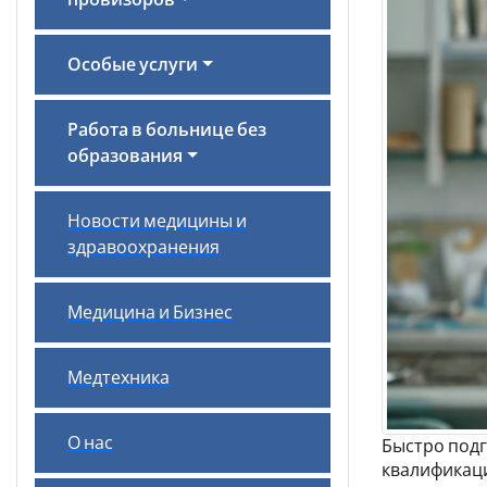
провизоров
Особые услуги
Работа в больнице без
образования
Новости медицины и
здравоохранения
Медицина и Бизнес
Медтехника
О нас
Быстро подг
квалификаци