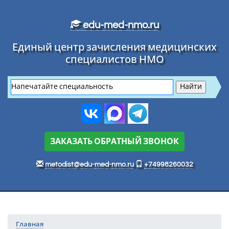
Перейти к основному тексту
edu-med-nmo.ru
Единый центр зачисления медицинских
специалистов НМО
ЗАКАЗАТЬ ОБРАТНЫЙ ЗВОНОК
metodist@edu-med-nmo.ru
+74998260032
Главная