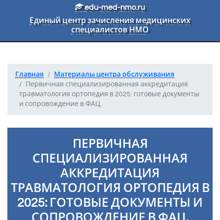
Перейти к основному тексту
edu-med-nmo.ru
Единый центр зачисления медицинских
специалистов НМО
Главная
Материалы центра обслуживания
Первичная специализированная аккредитация
травматология ортопедия в 2025: готовые документы
и сопровождение в ФАЦ.
ПЕРВИЧНАЯ
СПЕЦИАЛИЗИРОВАННАЯ
АККРЕДИТАЦИЯ
ТРАВМАТОЛОГИЯ ОРТОПЕДИЯ В
2025: ГОТОВЫЕ ДОКУМЕНТЫ И
СОПРОВОЖДЕНИЕ В ФАЦ.