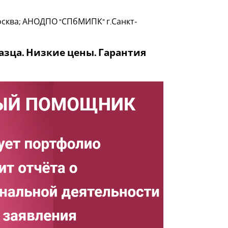
осква; АНОДПО "СПбМИПК" г.Санкт-
зца. Низкие цены. Гарантия