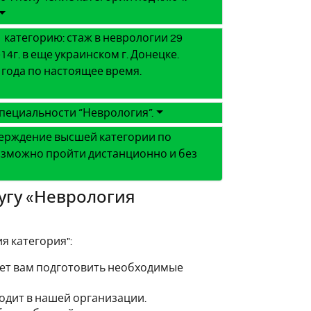
 категорию: стаж в неврологии 29
014г. в еще украинском г. Донецке.
5 года по настоящее время.
пециальности “Неврология”.
тверждение высшей категории по
Возможно пройти дистанционно и без
угу «Неврология
я категория":
жет вам подготовить необходимые
одит в нашей организации.