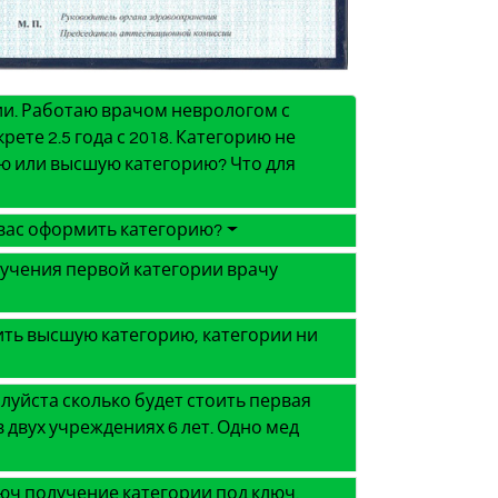
ии. Работаю врачом неврологом с
ете 2.5 года с 2018. Категорию не
ую или высшую категорию? Что для
у вас оформить категорию?
лучения первой категории врачу
чить высшую категорию, категории ни
алуйста сколько будет стоить первая
 двух учреждениях 6 лет. Одно мед
люч получение категории под ключ.