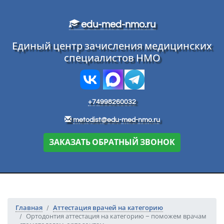
Перейти к основному тексту
edu-med-nmo.ru
Единый центр зачисления медицинских
специалистов НМО
+74998260032
metodist@edu-med-nmo.ru
ЗАКАЗАТЬ ОБРАТНЫЙ ЗВОНОК
Главная
Аттестация врачей на категорию
Ортодонтия аттестация на категорию – поможем врачам