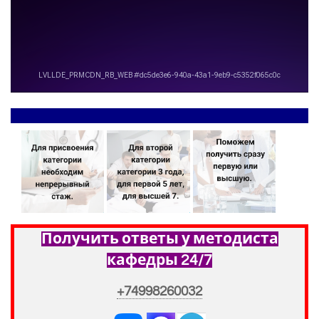
Получить ответы у методиста
кафедры 24/7
+74998260032