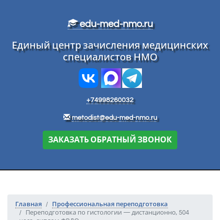
Перейти к основному тексту
edu-med-nmo.ru
Единый центр зачисления медицинских
специалистов НМО
+74998260032
metodist@edu-med-nmo.ru
ЗАКАЗАТЬ ОБРАТНЫЙ ЗВОНОК
Главная
Профессиональная переподготовка
Переподготовка по гистологии — дистанционно, 504