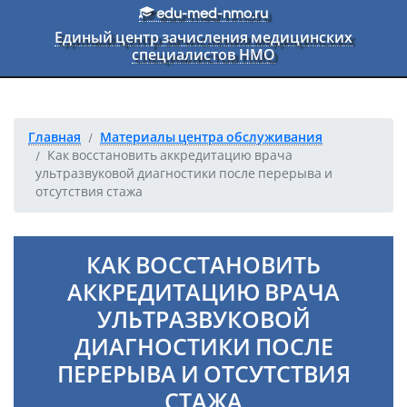
Перейти к основному тексту
edu-med-nmo.ru
Единый центр зачисления медицинских
специалистов НМО
Главная
Материалы центра обслуживания
Как восстановить аккредитацию врача
ультразвуковой диагностики после перерыва и
отсутствия стажа
КАК ВОССТАНОВИТЬ
АККРЕДИТАЦИЮ ВРАЧА
УЛЬТРАЗВУКОВОЙ
ДИАГНОСТИКИ ПОСЛЕ
ПЕРЕРЫВА И ОТСУТСТВИЯ
СТАЖА