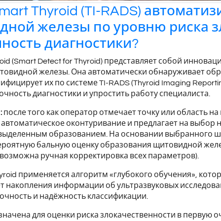
mart Thyroid (TI-RADS) автомат
дной железы по уровню риска з
ность диагностики?
roid (Smart Detect for Thyroid) представляет собой инно
итовидной железы. Она автоматически обнаруживает об
ифицирует их по системе TI-RADS (Thyroid Imaging Reporti
очность диагностики и упростить работу специалиста.
:
после того как оператор отмечает точку или область н
 автоматическое оконтуривание и предлагает на выбор
 выделенным образованием. На основании выбранного ш
ероятную бальную оценку образования щитовидной жел
(возможна ручная корректировка всех параметров).
hyroid применяется алгоритм «глубокого обучения», кото
чёт накопления информации об ультразвуковых исследов
очность и надёжность классификации.
значена для оценки риска злокачественности в первую 