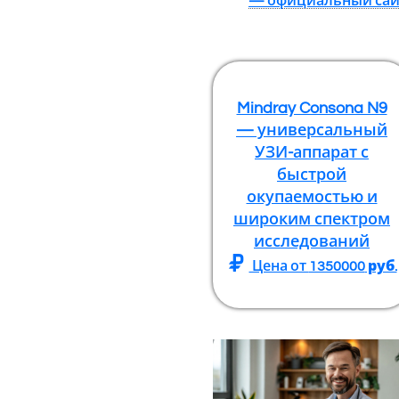
— официальный сай
Mindray Consona N9
— универсальный
УЗИ-аппарат с
быстрой
окупаемостью и
широким спектром
исследований
Цена от
1350000
руб.