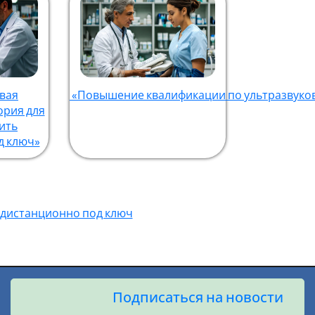
вая
«Повышение квалификации по ультразвуков
ория для
ить
д ключ»
ь дистанционно под ключ
Подписаться на новости