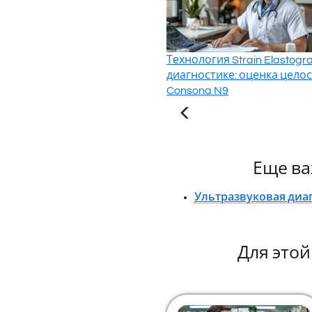
Технология Strain Elastog
диагностике: оценка целос
Consona N9
Еще ва
Ультразвуковая диа
Для это