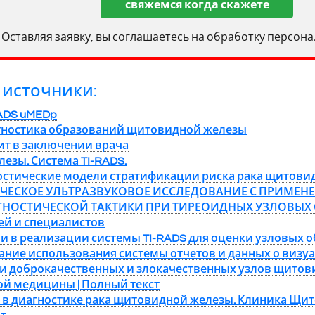
свяжемся когда скажете
Оставляя заявку, вы соглашаетесь на обработку персон
источники:
ADS uMEDp
диагностика образований щитовидной железы
чит в заключении врача
езы. Система TI-RADS.
стические модели стратификации риска рака щитовид
ЕСКОЕ УЛЬТРАЗВУКОВОЕ ИССЛЕДОВАНИЕ С ПРИМЕНЕ
НОСТИЧЕСКОЙ ТАКТИКИ ПРИ ТИРЕОИДНЫХ УЗЛОВЫХ 
й и специалистов
и в реализации системы TI-RADS для оценки узловых
ание использования системы отчетов и данных о визу
 доброкачественных и злокачественных узлов щитови
ой медицины | Полный текст
 в диагностике рака щитовидной железы. Клиника Щит