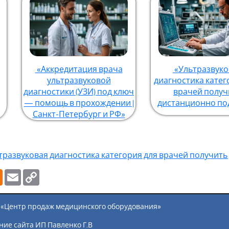
«Аккредитация врача
«Ультразвуко
ультразвуковой
диагностика катег
диагностики (УЗИ) под ключ
врачей получ
— помощь в прохождении |
дистанционно по
Санкт-Петербург и РФ»
тразвуковая диагностика категория для врачей получит
m
tsApp
Odnoklassniki
Email
Copy
Link
ны «Центр продаж медицинского оборудования»
ие сайта ИП Павленко Г.В