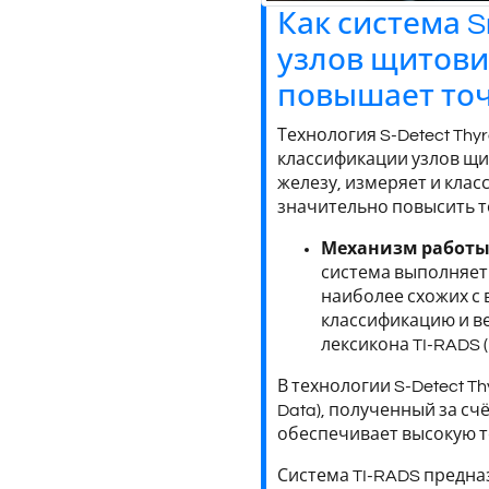
Как система S
узлов щитови
повышает точ
Технология S-Detect Thy
классификации узлов щ
железу, измеряет и класс
значительно повысить т
Механизм работы
система выполняет
наиболее схожих с
классификацию и в
лексикона TI-RADS 
В технологии S-Detect T
Data), полученный за с
обеспечивает высокую т
Система TI-RADS предна