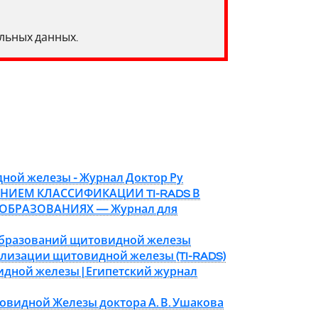
альных данных.
ной железы - Журнал Доктор Ру
НИЕМ КЛАССИФИКАЦИИ TI-RADS В
ОБРАЗОВАНИЯХ — Журнал для
 образований щитовидной железы
ализации щитовидной железы (TI-RADS)
дной железы | Египетский журнал
овидной Железы доктора А. В. Ушакова