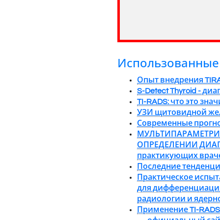
Использованные 
Опыт внедрения TIR
S-Detect Thyroid - 
TI-RADS: что это зна
УЗИ щитовидной жел
Современные прогно
МУЛЬТИПАРАМЕТРИЧ
ОПРЕДЕЛЕНИИ ДИАГ
практикующих враче
Последние тенденци
Практическое испыт
для дифференциации
радиологии и ядерн
Применение TI-RADS