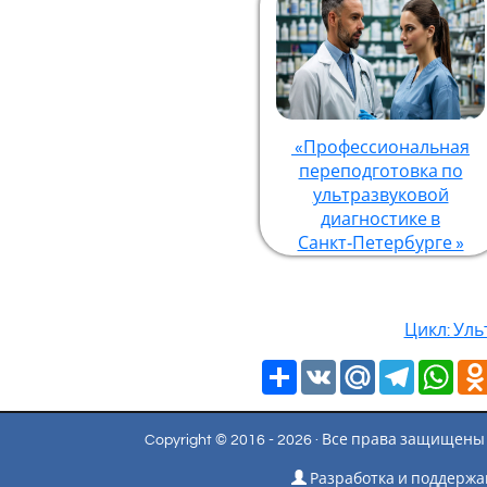
«Профессиональная
переподготовка по
ультразвуковой
диагностике в
Санкт‑Петербурге »
Цикл: Уль
Ресурс
VK
Mail.Ru
Telegra
Wha
Copyright © 2016 - 2026 · Все права защище
Разработка и поддержан