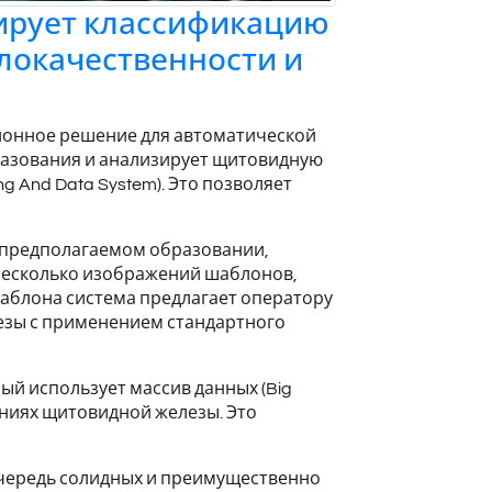
изирует классификацию
локачественности и
вационное решение для автоматической
разования и анализирует щитовидную
ng And Data System). Это позволяет
а предполагаемом образовании,
 несколько изображений шаблонов,
аблона система предлагает оператору
езы с применением стандартного
рый использует массив данных (Big
аниях щитовидной железы. Это
очередь солидных и преимущественно