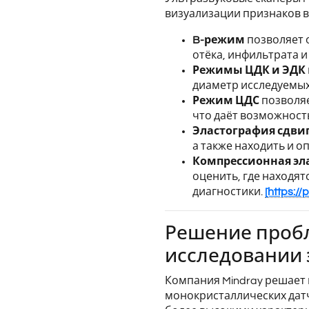
визуализации признаков в
B-режим
позволяет 
отёка, инфильтрата 
Режимы ЦДК и ЭДК
диаметр исследуемых 
Режим ЦДС
позволяе
что даёт возможност
Эластография сдви
а также находить и о
Компрессионная эл
оценить, где находят
диагностики.
[https:/
Решение проб
исследовании 
Компания Mindray решает
монокристаллических дат