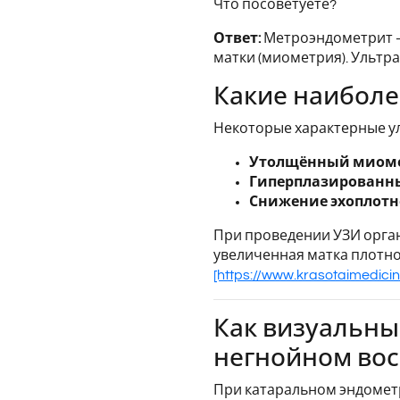
Что посоветуете?
Ответ:
Метроэндометрит —
матки (миометрия). Ультр
Какие наиболе
Некоторые характерные у
Утолщённый миоме
Гиперплазированны
Снижение эхоплотн
При проведении УЗИ орган
увеличенная матка плотн
[https://www.krasotaimedici
Как визуальны
негнойном во
При катаральном эндометр