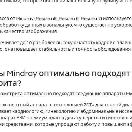
истиками, которые обеспечивают большую глубину исс
сса от Mindray (Resona i9, Resona 6, Resona 7) используе
бработку данных в зональную, что существенно ускоряет
ь качество изображения.
печивает до 10 раз более высокую частоту кадров с пл
го, она повышает стабильность и точность обследования
ы Mindray оптимально подходят
рита?
дометрита оптимально подходят следующие аппараты Min
экспертный аппарат с технологией ZST+ для точной диа
ивает кардиологию, гинекологию и абдоминальные иссле
парат УЗИ премиум-класса для акушерства и гинекологи
 средствами, которые упрощают работу и повышают эф