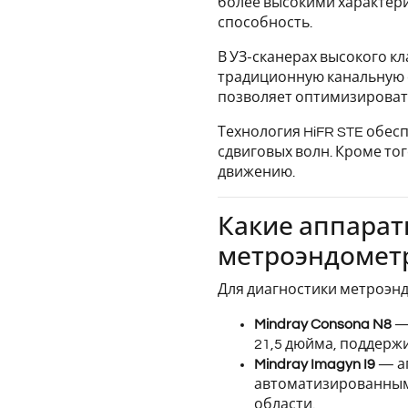
более высокими характер
способность.
В УЗ-сканерах высокого кла
традиционную канальную о
позволяет оптимизироват
Технология HiFR STE обес
сдвиговых волн. Кроме то
движению.
Какие аппарат
метроэндомет
Для диагностики метроэн
Mindray Consona N8
— 
21,5 дюйма, поддерж
Mindray Imagyn I9
— ап
автоматизированными
области.