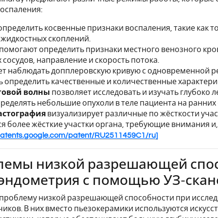
оспаления:
определить косвенные признаки воспаления, такие как 
и жидкостных скоплений.
помогают определить признаки местного венозного кро
сосудов, направление и скорость потока.
т наблюдать допплеровскую кривую с одновременной р
ь определить качественные и количественные характери
говой волны
позволяет исследовать и изучать глубоко 
пределять небольшие опухоли в теле пациента на ранних 
астография
визуализирует различные по жёсткости участ
ся более жёсткие участки органа, требующие внимания и
/patents.google.com/patent/RU2511459C1/ru]
лемы низкой разрешающей спос
эндометрия с помощью УЗ-скане
 проблему низкой разрешающей способности при иссле
чиков. В них вместо пьезокерамики используются искус