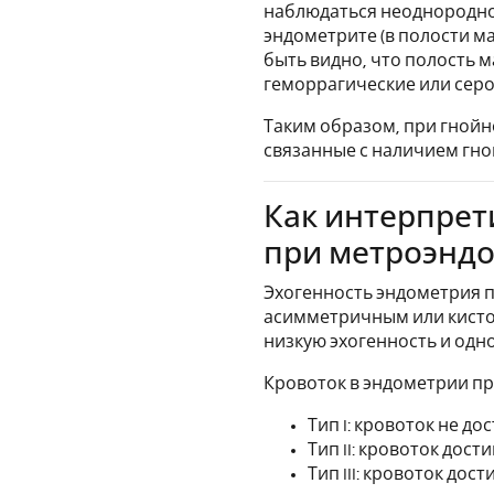
наблюдаться неоднороднос
эндометрите (в полости ма
быть видно, что полость 
геморрагические или сер
Таким образом, при гнойн
связанные с наличием гн
Как интерпрет
при метроэнд
Эхогенность эндометрия 
асимметричным или кистоз
низкую эхогенность и одн
Кровоток в эндометрии п
Тип I: кровоток не д
Тип II: кровоток дос
Тип III: кровоток дос