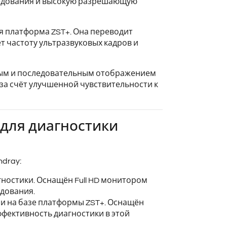
ледования и высокую разрешающую
тся платформа ZST+. Она переводит
 частоту ультразвуковых кадров и
авным и последовательным отображением
 за счёт улучшенной чувствительности к
 для диагностики
dray:
гностики. Оснащён Full HD монитором
дования.
и на базе платформы ZST+. Оснащён
фективность диагностики в этой