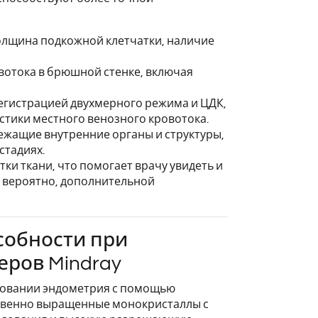
толщина подкожной клетчатки, наличие
вотока в брюшной стенке, включая
егистрацией двухмерного режима и ЦДК,
стики местного венозного кровотока.
лежащие внутренние органы и структуры,
стадиях.
ки ткани, что помогает врачу увидеть и
, вероятно, дополнительной
обности при
ров Mindray
довании эндометрия с помощью
ственно выращенные монокристаллы с