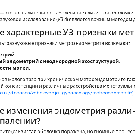
 это воспалительное заболевание слизистой оболочки 
азвуковое исследование (УЗИ) является важным методом 
е характерные УЗ-признаки ме
льтразвуковые признаки метроэндометрита включают:
трий.
й эндометрий с неоднородной эхоструктурой.
ости матки.
ов малого таза при хроническом метроэндометрите такж
ой консистенции и различные расстройства менструальн
na.ru/diseases/zabolevanija_gynaecology/metroendometritis]
.
е изменения эндометрия разли
спалении?
ите (слизистая оболочка поражена, но гнойные процесс