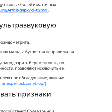
у тазовых болей и маточных
mu.ru/Article.aspx?id=62653]
.
 ультразвуковую
роэндометрита:
ная матка, а бугристая неправильная
д заподозрить беременность, но
нности, позволяют исключить её.
мплексное обследование, включая
//mrtexpertbsk.com/blog/]
.
овать признаки
способствуют более точной