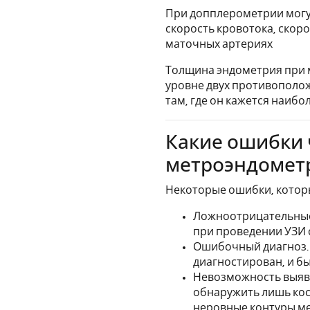
При допплерометрии могут
скорость кровотока, скор
маточных артериях
Толщина эндометрия при 
уровне двух противополо
там, где он кажется наиб
Какие ошибки 
метроэндометр
Некоторые ошибки, которы
Ложноотрицательные 
при проведении УЗИ 
Ошибочный диагноз. 
диагностирован, и б
Невозможность выявл
обнаружить лишь кос
неровные контуры ме