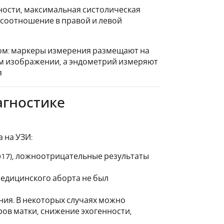
ности, максимальная систолическая
 соотношение в правой и левой
ом: маркеры измерения размещают на
м изображении, а эндометрий измеряют
я
агностике
 на УЗИ:
2017), ложноотрицательные результаты
едицинского аборта не был
ия. В некоторых случаях можно
ов матки, снижение эхогенности,