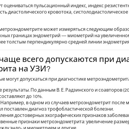
 оцениваться пульсационный индекс, индекс резистент
ость диастолического кровотока, систолодиастолическое
метроэндометрите может измеряться следующим образ
жных границах эндометрий — миометрий на увеличенно
олее толстым перпендикулярно средней линии эндометри
чаще всего допускаются при ди
ита на УЗИ?
е могут допускаться при диагностике метроэндометрита
результаты. По данным В. Е. Радзинского и соавторов (
составляют до 10%.
Например, в одном из случаев метроэндометрит после м
ыл поставлен диагноз трофобластической болезни.
ения достоверных эхографических признаков заболеван
венные признаки метроэндометрита: увеличение размер
жду эндо- и миометрием и другие.