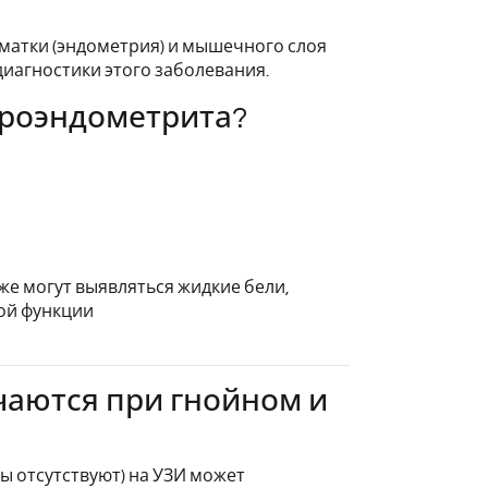
матки (эндометрия) и мышечного слоя
диагностики этого заболевания.
троэндометрита?
е могут выявляться жидкие бели,
ой функции
чаются при гнойном и
ы отсутствуют) на УЗИ может