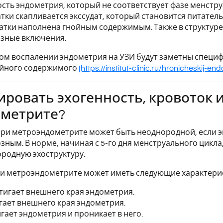
ть эндометрия, который не соответствует фазе менстру
тки скапливается экссудат, который становится питател
матки наполнена гнойным содержимым. Также в структуре
озные включения.
ом воспалении эндометрия на УЗИ будут заметны специ
ойного содержимого
[https://institut-clinic.ru/hronicheskij-end
ировать эхогенность, кровоток
ометрите?
при метроэндометрите может быть неоднородной, если 
ным. В норме, начиная с 5-го дня менструального цикл
ородную эхоструктуру.
ри метроэндометрите может иметь следующие характери
остигает внешнего края эндометрия.
тигает внешнего края эндометрия.
тигает эндометрия и проникает в него.