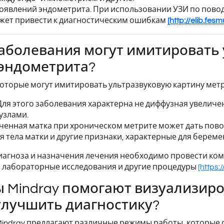
явлений эндометрита. При использовании УЗИ по повод
жет привести к диагностическим ошибкам
[http://elib.fes
заболевания могут имитировать
эндометрита?
которые могут имитировать ультразвуковую картину мет
ля этого заболевания характерна не диффузная увеличен
узлами.
ченная матка при хроническом метрите может дать пово
 тела матки и другие признаки, характерные для береме
иагноза и назначения лечения необходимо провести ко
, лабораторные исследования и другие процедуры
[https:
ы Mindray помогают визуализир
улучшить диагностику?
Mindray предлагают различные режимы работы, которые 