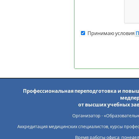
Принимаю условия
П
Профессиональная переподготовка и повыш
медпер
от высших учебных за
Организатор - «Образовательн
Аккредитация медицинских специалистов, курсы профе
Время работы офиса: понедельн