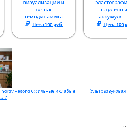
визуализации и
эластографи
точная
встроенн
гемодинамика
аккумулят
Цена
100
руб.
Цена
100
р
ndray Resona 6: сильные и слабые
Ультразвуковая
a 7