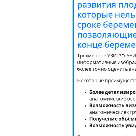
развития пло
которые нель
сроке береме
позволяющие 
конце береме
Трёхмерное УЗИ (3D-УЗИ
информативные изображе
более точно оценить ан
Некоторые преимуществ
Более детализир
анатомические осо
Возможность виз
анатомические стру
Получение объёмн
Возможность увид