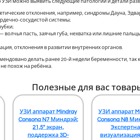
УЗИ можно выявить следующие патологии и детали разв
тические отклонения, например, синдромы Дауна, Эдвар
ердечно-сосудистой системы;
рубки;
 волчья пасть, заячья губа, нехватка или лишние пальцы
ация, отклонения в развитии внутренних органов.
ендовано делать ранее 20-й недели беременности, так к
 не похож на ребёнка.
Полезные для вас товар
УЗИ аппарат Mindray
УЗИ аппарат M
Consona N7 Миндрэй:
Consona N8 Ми
21,5" экран,
Экспертна
поддержка 3D-
визуализация,