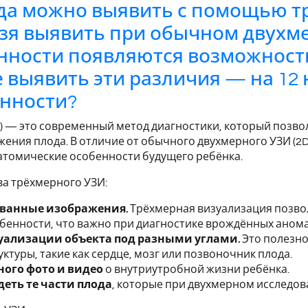
да можно выявить с помощью т
зя выявить при обычном двухм
нности появляются возможност
выявить эти различия — на 12 
нности?
) — это современный метод диагностики, который позво
ния плода. В отличие от обычного двухмерного УЗИ (2D
атомические особенности будущего ребёнка.
а трёхмерного УЗИ:
ованные изображения.
Трёхмерная визуализация позво
бенности, что важно при диагностике врождённых анома
уализации объекта под разными углами.
Это полезно
ктуры, такие как сердце, мозг или позвоночник плода.
ого фото и видео
о внутриутробной жизни ребёнка.
еть те части плода
, которые при двухмерном исследов