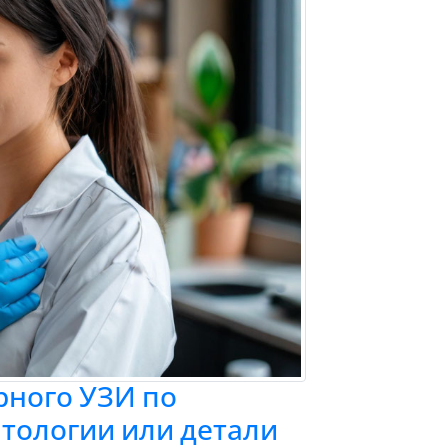
рного УЗИ по
тологии или детали