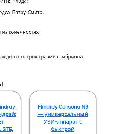
ития плода:
дса, Патау, Смита;
 на конечностях;
ак до этого срока размер эмбриона
ы
indray
Mindray Consona N9
ндрэй:
— универсальный
я
УЗИ-аппарат с
 STE,
быстрой