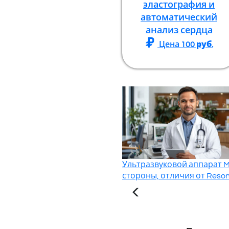
эластография и
автоматический
анализ сердца
Цена
100
руб.
Ультразвуковой аппарат Mi
стороны, отличия от Reson