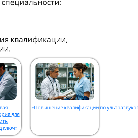
 специальности:
ния квалификации,
ии.
вая
«Повышение квалификации по ультразвуков
ория для
ить
д ключ»