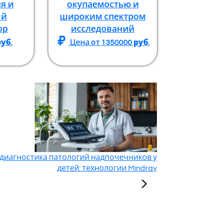
я и
окупаемостью и
ый
широким спектром
ор
исследований
уб.
Цена от
1350000
руб.
 диагностика патологий надпочечников у
детей: технологии Mindray