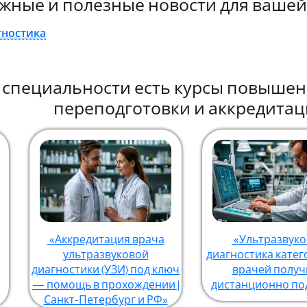
жные и полезные новости для вашей
гностика
й специальности есть курсы повыше
переподготовки и аккредитац
«Аккредитация врача
«Ультразвуко
ультразвуковой
диагностика катег
диагностики (УЗИ) под ключ
врачей получ
— помощь в прохождении |
дистанционно по
Санкт-Петербург и РФ»