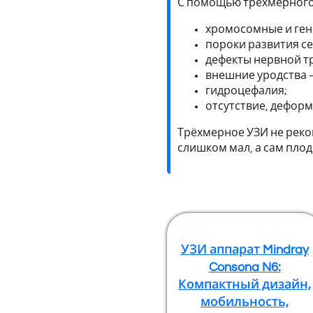
С помощью трёхмерного 
хромосомные и гене
пороки развития с
дефекты нервной т
внешние уродства —
гидроцефалия;
отсутствие, деформ
Трёхмерное УЗИ не реком
слишком мал, а сам плод
УЗИ аппарат Mindray
Consona N6:
Компактный дизайн,
мобильность,