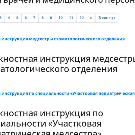
 врачей и медицинского персо
rent)
3
4
5
6
7
8
9
10
11
12
>
В конец ›
 инструкция медсестры стоматологического отделения
ностная инструкция медсестр
атологического отделения
 инструкция по специальности «Участковая педиатрическая
ностная инструкция по
иальности «Участковая
атрическая медсестра»