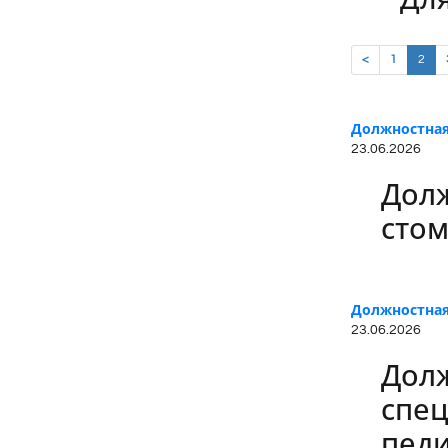
Для
(cur
<
1
2
Должностная
23.06.2026
Долж
стом
Должностная
23.06.2026
Долж
спец
педи