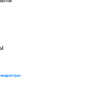
нала
ы
 медсестра»