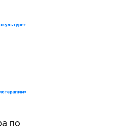
зкультуре»
зиотерапии»
ра по