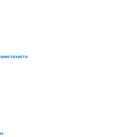
анестезиста
а»