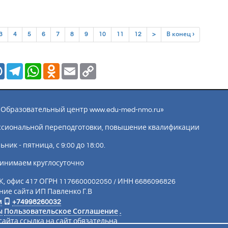
rent)
3
4
5
6
7
8
9
10
11
12
>
В конец ›
Mail.Ru
Telegram
WhatsApp
Odnoklassniki
Email
Copy
Link
ы «Образовательный центр www.edu-med-nmo.ru»
ссиональной переподготовки, повышение квалификации
ик - пятница, с 9:00 до 18:00.
инимаем круглосуточно
К, офис 417 ОГРН 1176600002050 / ИНН 6686096826
ие сайта ИП Павленко Г.В
м
+74998260032
ы
Пользовательское Соглашение
.
айта ссылка на сайт обязательна