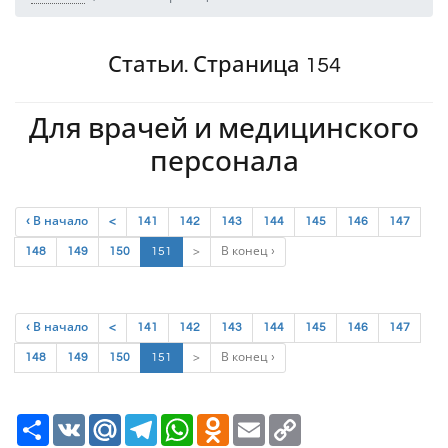
Статьи. Страница 154
Для врачей и медицинского
персонала
‹ В начало
<
141
142
143
144
145
146
147
(current)
148
149
150
151
>
В конец ›
‹ В начало
<
141
142
143
144
145
146
147
(current)
148
149
150
151
>
В конец ›
Ресурс
VK
Mail.Ru
Telegram
WhatsApp
Odnoklassniki
Email
Copy
Link