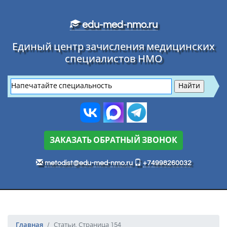
Перейти к основному тексту
edu-med-nmo.ru
Единый центр зачисления медицинских
специалистов НМО
ЗАКАЗАТЬ ОБРАТНЫЙ ЗВОНОК
metodist@edu-med-nmo.ru
+74998260032
Главная
Статьи. Страница 154