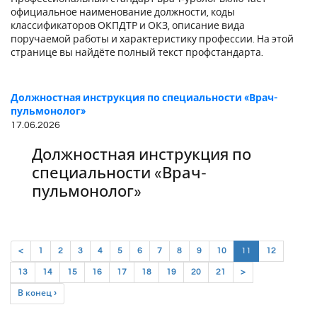
официальное наименование должности, коды
классификаторов ОКПДТР и ОКЗ, описание вида
поручаемой работы и характеристику профессии. На этой
странице вы найдёте полный текст профстандарта.
Должностная инструкция по специальности «Врач-
пульмонолог»
17.06.2026
Должностная инструкция по
специальности «Врач-
пульмонолог»
(current)
<
1
2
3
4
5
6
7
8
9
10
11
12
13
14
15
16
17
18
19
20
21
>
В конец ›