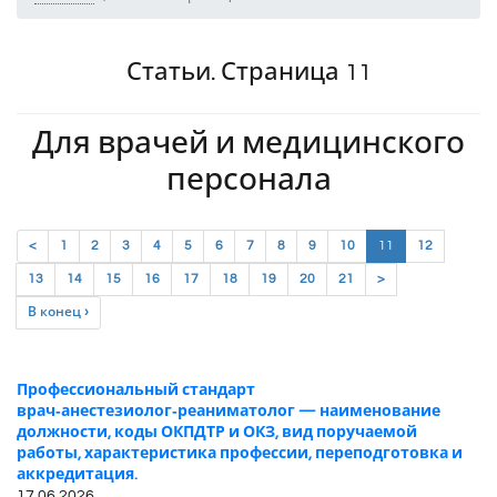
Статьи. Страница 11
Для врачей и медицинского
персонала
(current)
<
1
2
3
4
5
6
7
8
9
10
11
12
13
14
15
16
17
18
19
20
21
>
В конец ›
Профессиональный стандарт
врач‑анестезиолог‑реаниматолог — наименование
должности, коды ОКПДТР и ОКЗ, вид поручаемой
работы, характеристика профессии, переподготовка и
аккредитация.
17.06.2026