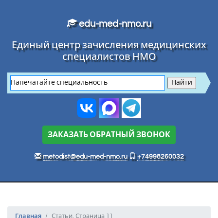
Перейти к основному тексту
edu-med-nmo.ru
Единый центр зачисления медицинских
специалистов НМО
ЗАКАЗАТЬ ОБРАТНЫЙ ЗВОНОК
metodist@edu-med-nmo.ru
+74998260032
Главная
Статьи. Страница 11