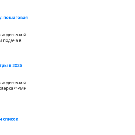
у: пошаговая
риодической
и подача в
ры в 2025
риодической
роверка ФРМР
и список