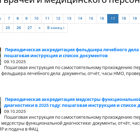
 врачей и медицинского персо
(current)
<
7
8
9
10
11
12
13
14
15
16
17
18
19
25
26
27
>
В конец ›
Периодическая аккредитация фельдшера лечебного дела в
пошаговая инструкция и список документов
09.10.2025
Пошаговая инструкция по самостоятельному прохождению пе
 фельдшера лечебного дела: документы, отчёт, часы НМО, пров
Периодическая аккредитация медсестры функционально
диагностики в 2025 году: пошаговая инструкция и список
09.10.2025
Пошаговая инструкция по самостоятельному прохождению пе
 медсестры функциональной диагностики: документы, отчёт, ча
Р и подача в ФАЦ.