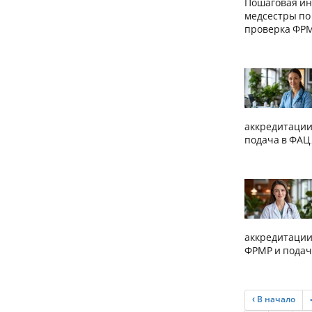
Пошаговая ин
медсестры по
проверка ФРМ
аккредитации
подача в ФАЦ.
аккредитации 
ФРМР и подач
‹ В начало