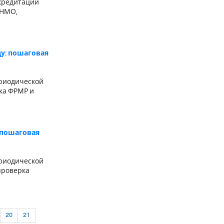
кредитации
 НМО,
ду: пошаговая
риодической
ка ФРМР и
 пошаговая
риодической
проверка
20
21