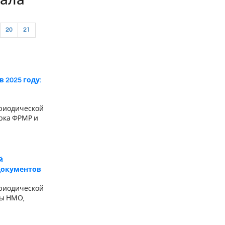
нала
20
21
 2025 году:
риодической
ерка ФРМР и
й
 документов
риодической
сы НМО,