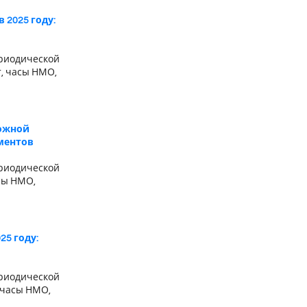
 2025 году:
риодической
т, часы НМО,
ложной
ументов
риодической
сы НМО,
5 году:
риодической
 часы НМО,