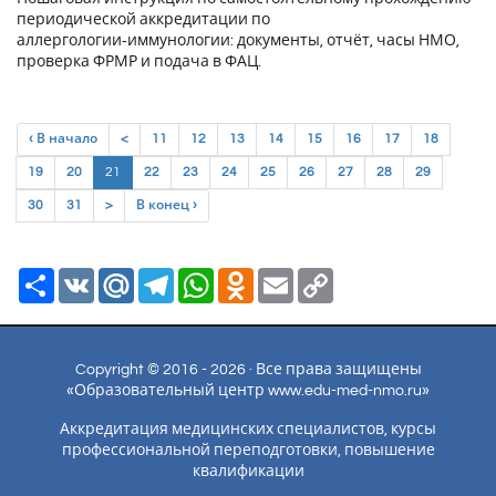
периодической аккредитации по
аллергологии‑иммунологии: документы, отчёт, часы НМО,
проверка ФРМР и подача в ФАЦ.
‹ В начало
<
11
12
13
14
15
16
17
18
(current)
19
20
21
22
23
24
25
26
27
28
29
30
31
>
В конец ›
Ресурс
VK
Mail.Ru
Telegram
WhatsApp
Odnoklassniki
Email
Copy
Link
Copyright © 2016 - 2026 · Все права защищены
«Образовательный центр www.edu-med-nmo.ru»
Аккредитация медицинских специалистов, курсы
профессиональной переподготовки, повышение
квалификации