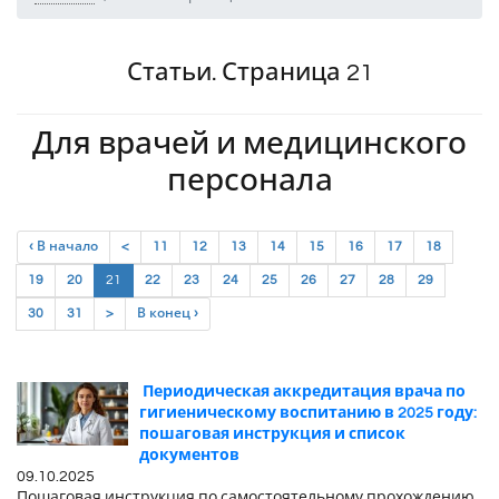
Статьи. Страница 21
Для врачей и медицинского
персонала
‹ В начало
<
11
12
13
14
15
16
17
18
(current)
19
20
21
22
23
24
25
26
27
28
29
30
31
>
В конец ›
Периодическая аккредитация врача по
гигиеническому воспитанию в 2025 году:
пошаговая инструкция и список
документов
09.10.2025
Пошаговая инструкция по самостоятельному прохождению