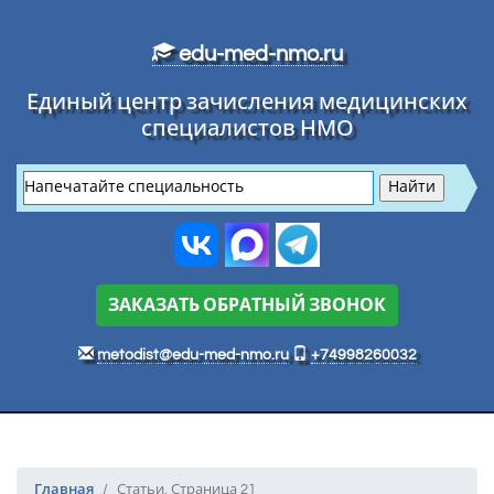
Перейти к основному тексту
edu-med-nmo.ru
Единый центр зачисления медицинских
специалистов НМО
ЗАКАЗАТЬ ОБРАТНЫЙ ЗВОНОК
metodist@edu-med-nmo.ru
+74998260032
Главная
Статьи. Страница 21