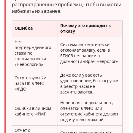
распространённые проблемы, чтобы вы могли
избежать их заранее.
Почему это приводит к
Ошибка
отказу
Нет
Система автоматически
подтверждённого
отклоняет заявку, если в
стажа по
ЕГИСЗ нет записи о
специальности
должности «Врач Невролог».
«Неврология»
Даже если у вас есть
Отсутствуют 72
удостоверение, без загрузки
часа ПК в ФИС
в реестр часы не
ФРДО
засчитываются.
Неверная специальность,
Ошибки в личном
опечатки в ФИО или
кабинете ФРМР
отсутствие кабинета делают
подачу невозможной.
Отчёт о