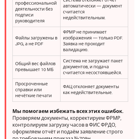
Система отклоняет отчёт
профессиональной
автоматически — документ
деятельности без
считается
подписи
недействительным.
руководителя
ФРМР не принимает
Файлы загружены в
изображения — только PDF.
JPG, а не PDF
Заявка не проходит
валидацию.
Система не загружает пакет
Общий вес файлов
документов, и подача
превышает 10 МБ
считается несостоявшейся.
Просроченные
ФАЦ отклоняет документы
справки или
как недействительные.
нечёткие печати
Мы помогаем избежать всех этих ошибок.
Проверяем документы, корректируем ФРМР,
контролируем загрузку часов в ФИС ФРДО,
оформляем отчёт и подаём заявление строго
по требованиям приказа №709н.