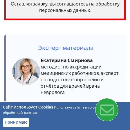
Оставляя заявку, вы соглашаетесь на обработку
персональных данных.
Эксперт материала
Екатерина Смирнова
—
методист по аккредитации
медицинских работников, эксперт
по подготовке портфолио и
отчётов для врачей врача
невролога.
10+ лет опыта в сопровождении
Сайт использует Cookies
Используя сайт, вы соглашаетесь с
периодической аккредитации
обработкой данных
.
Работа по профстандарту
Принимаю
«Неврология»