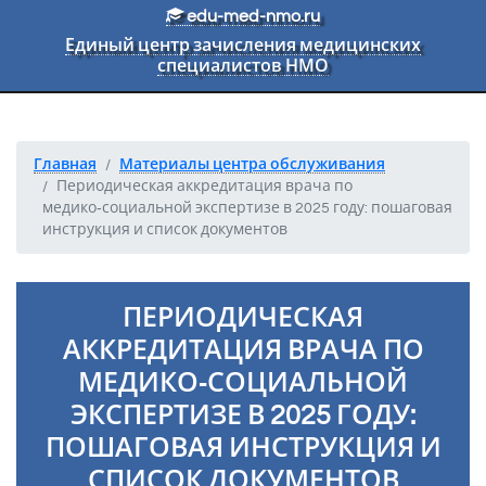
Перейти к основному тексту
edu-med-nmo.ru
Единый центр зачисления медицинских
специалистов НМО
Главная
Материалы центра обслуживания
Периодическая аккредитация врача по
медико‑социальной экспертизе в 2025 году: пошаговая
инструкция и список документов
ПЕРИОДИЧЕСКАЯ
АККРЕДИТАЦИЯ ВРАЧА ПО
МЕДИКО‑СОЦИАЛЬНОЙ
ЭКСПЕРТИЗЕ В 2025 ГОДУ:
ПОШАГОВАЯ ИНСТРУКЦИЯ И
СПИСОК ДОКУМЕНТОВ