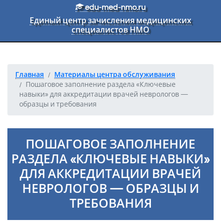
Перейти к основному тексту
edu-med-nmo.ru
Единый центр зачисления медицинских
специалистов НМО
Главная
Материалы центра обслуживания
Пошаговое заполнение раздела «Ключевые
навыки» для аккредитации врачей неврологов —
образцы и требования
ПОШАГОВОЕ ЗАПОЛНЕНИЕ
РАЗДЕЛА «КЛЮЧЕВЫЕ НАВЫКИ»
ДЛЯ АККРЕДИТАЦИИ ВРАЧЕЙ
НЕВРОЛОГОВ — ОБРАЗЦЫ И
ТРЕБОВАНИЯ