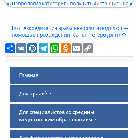
««Неврология категория» получить дистанционно.»
Цикл: Аккредитация врача невролога под ключ —
помощь в прохождении | Санкт-Петербург и РФ
Ресурс
VK
Mail.Ru
Telegram
WhatsApp
Odnoklassniki
Email
Copy
Link
Главная
Для врачей
Для специалистов со средним
медицинским образованием