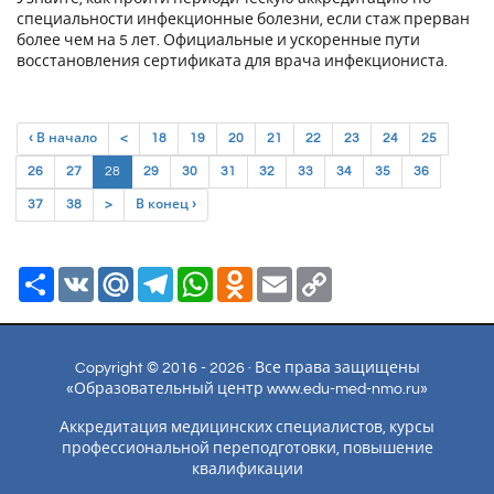
специальности инфекционные болезни, если стаж прерван
более чем на 5 лет. Официальные и ускоренные пути
восстановления сертификата для врача инфекциониста.
‹ В начало
<
18
19
20
21
22
23
24
25
(current)
26
27
28
29
30
31
32
33
34
35
36
37
38
>
В конец ›
Ресурс
VK
Mail.Ru
Telegram
WhatsApp
Odnoklassniki
Email
Copy
Link
Copyright © 2016 - 2026 · Все права защищены
«Образовательный центр www.edu-med-nmo.ru»
Аккредитация медицинских специалистов, курсы
профессиональной переподготовки, повышение
квалификации