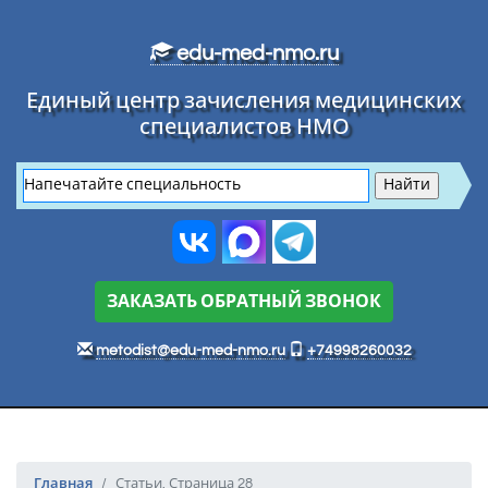
Перейти к основному тексту
edu-med-nmo.ru
Единый центр зачисления медицинских
специалистов НМО
ЗАКАЗАТЬ ОБРАТНЫЙ ЗВОНОК
metodist@edu-med-nmo.ru
+74998260032
Главная
Статьи. Страница 28