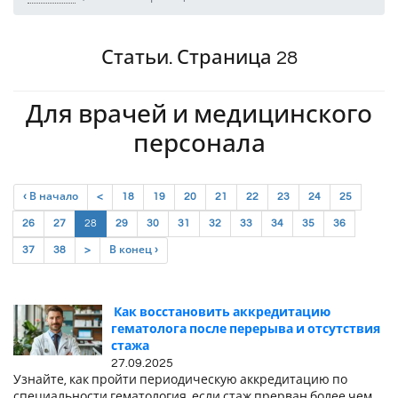
Статьи. Страница 28
Для врачей и медицинского
персонала
‹ В начало
<
18
19
20
21
22
23
24
25
(current)
26
27
28
29
30
31
32
33
34
35
36
37
38
>
В конец ›
Как восстановить аккредитацию
гематолога после перерыва и отсутствия
стажа
27.09.2025
Узнайте, как пройти периодическую аккредитацию по
специальности гематология, если стаж прерван более чем