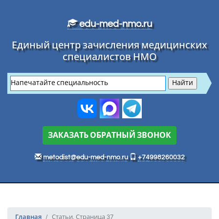
Перейти к основному тексту
edu-med-nmo.ru
Единый центр зачисления медицинских
специалистов НМО
ЗАКАЗАТЬ ОБРАТНЫЙ ЗВОНОК
metodist@edu-med-nmo.ru
+74998260032
Главная
Статьи. Страница 37