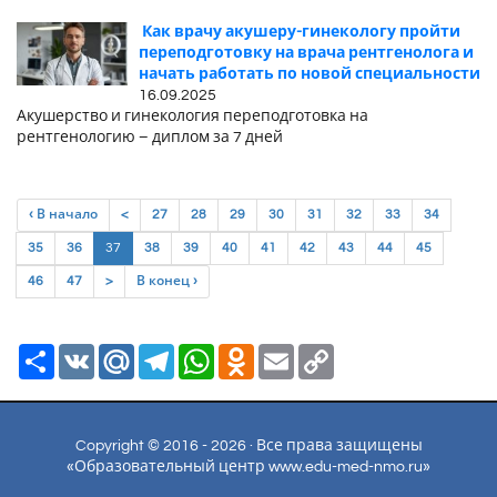
Как врачу акушеру-гинекологу пройти
переподготовку на врача рентгенолога и
начать работать по новой специальности
16.09.2025
Акушерство и гинекология переподготовка на
рентгенологию – диплом за 7 дней
‹ В начало
<
27
28
29
30
31
32
33
34
(current)
35
36
37
38
39
40
41
42
43
44
45
46
47
>
В конец ›
Ресурс
VK
Mail.Ru
Telegram
WhatsApp
Odnoklassniki
Email
Copy
Link
Copyright © 2016 - 2026 · Все права защищены
«Образовательный центр www.edu-med-nmo.ru»