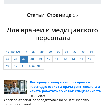
Статьи. Страница 37
Для врачей и медицинского
персонала
‹ В начало
<
27
28
29
30
31
32
33
34
(current)
35
36
37
38
39
40
41
42
43
44
45
46
47
>
В конец ›
Как врачу колопроктологу пройти
переподготовку на врача рентгенолога и
начать работать по новой специальности
16.09.2025
Колопроктология переподготовка на рентгенологию –
диплом за 7 дней