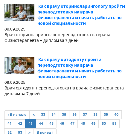
Как врачу оториноларингологу пройти
переподготовку на врача
физиотерапевта и начать работать по
новой специальности
09.09.2025
Врач оториноларинголог переподготовка на врача
физиотерапевта – диплом за 7 дней
Как врачу ортодонту пройти
переподготовку на врача
физиотерапевта и начать работать по
новой специальности
09.09.2025
Врач ортодонт переподготовка на врача физиотерапевта –
диплом за 7 дней
‹ В начало
<
33
34
35
36
37
38
39
40
(current)
41
42
43
44
45
46
47
48
49
50
51
52
53
>
В конец ›