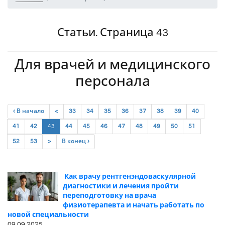
Статьи. Страница 43
Для врачей и медицинского
персонала
‹ В начало
<
33
34
35
36
37
38
39
40
(current)
41
42
43
44
45
46
47
48
49
50
51
52
53
>
В конец ›
Как врачу рентгенэндоваскулярной
диагностики и лечения пройти
переподготовку на врача
физиотерапевта и начать работать по
новой специальности
09.09.2025