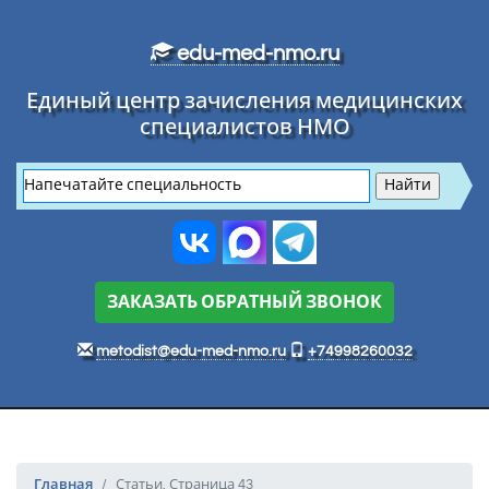
Перейти к основному тексту
edu-med-nmo.ru
Единый центр зачисления медицинских
специалистов НМО
ЗАКАЗАТЬ ОБРАТНЫЙ ЗВОНОК
metodist@edu-med-nmo.ru
+74998260032
Главная
Статьи. Страница 43