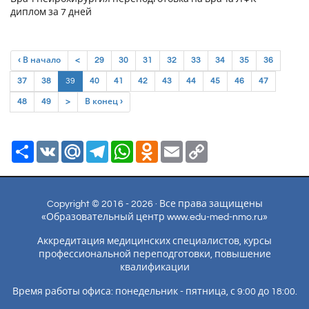
диплом за 7 дней
‹ В начало
<
29
30
31
32
33
34
35
36
(current)
37
38
39
40
41
42
43
44
45
46
47
48
49
>
В конец ›
Ресурс
VK
Mail.Ru
Telegram
WhatsApp
Odnoklassniki
Email
Copy
Link
Copyright © 2016 - 2026 · Все права защищены
«Образовательный центр www.edu-med-nmo.ru»
Аккредитация медицинских специалистов, курсы
профессиональной переподготовки, повышение
квалификации
Время работы офиса: понедельник - пятница, с 9:00 до 18:00.