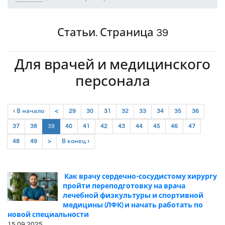
Статьи. Страница 39
Для врачей и медицинского
персонала
‹ В начало
<
29
30
31
32
33
34
35
36
(current)
37
38
39
40
41
42
43
44
45
46
47
48
49
>
В конец ›
Как врачу сердечно-сосудистому хирургу
пройти переподготовку на врача
лечебной физкультуры и спортивной
медицины (ЛФК) и начать работать по
новой специальности
15.09.2025