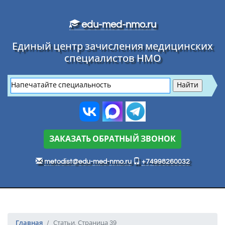
Перейти к основному тексту
edu-med-nmo.ru
Единый центр зачисления медицинских
специалистов НМО
ЗАКАЗАТЬ ОБРАТНЫЙ ЗВОНОК
metodist@edu-med-nmo.ru
+74998260032
Главная
Статьи. Страница 39