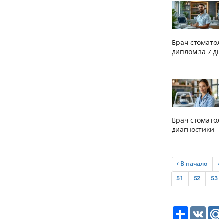
Врач стомато
диплом за 7 д
Врач стомато
диагностики -
‹ В начало
51
52
53
Ресурс
VK