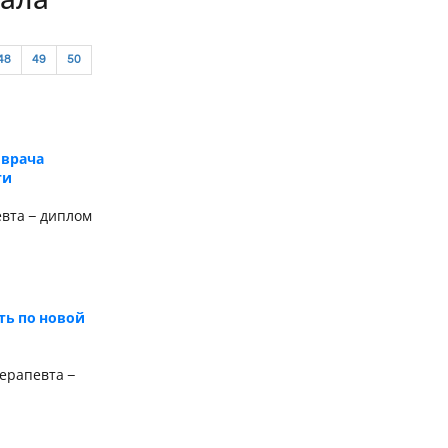
нала
48
49
50
 врача
ти
евта – диплом
ть по новой
ерапевта –