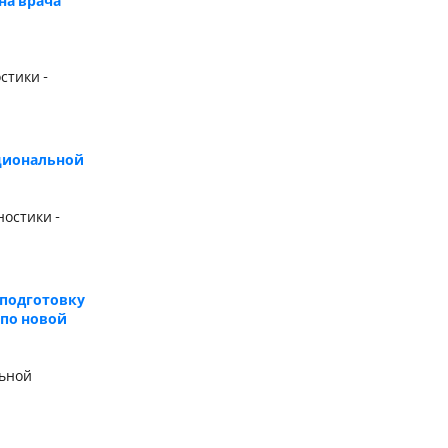
на врача
й
стики -
кциональной
остики -
еподготовку
 по новой
льной