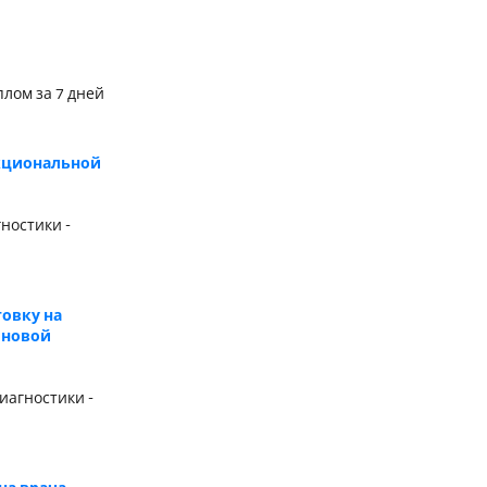
й
лом за 7 дней
нкциональной
ностики -
овку на
 новой
иагностики -