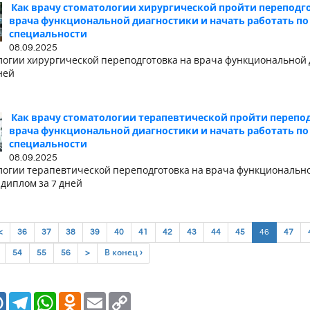
Как врачу стоматологии хирургической пройти переподг
врача функциональной диагностики и начать работать по
специальности
08.09.2025
логии хирургической переподготовка на врача функциональной 
ней
Как врачу стоматологии терапевтической пройти перепод
врача функциональной диагностики и начать работать по
специальности
08.09.2025
логии терапевтической переподготовка на врача функциональн
 диплом за 7 дней
(current)
<
36
37
38
39
40
41
42
43
44
45
46
47
54
55
56
>
В конец ›
Mail.Ru
Telegram
WhatsApp
Odnoklassniki
Email
Copy
Link