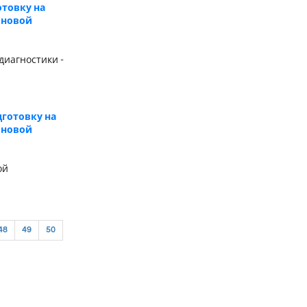
отовку на
 новой
диагностики -
готовку на
 новой
ой
48
49
50