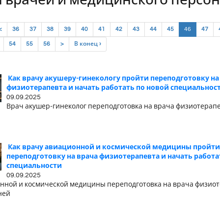
 врачей и медицинского персо
(current)
<
36
37
38
39
40
41
42
43
44
45
46
47
54
55
56
>
В конец ›
Как врачу акушеру-гинекологу пройти переподготовку на
физиотерапевта и начать работать по новой специальнос
09.09.2025
Врач акушер-гинеколог переподготовка на врача физиотерап
Как врачу авиационной и космической медицины пройти
переподготовку на врача физиотерапевта и начать работа
специальности
09.09.2025
нной и космической медицины переподготовка на врача физиот
ней