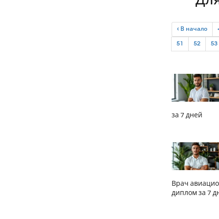
Для
‹ В начало
51
52
53
за 7 дней
Врач авиацио
диплом за 7 д