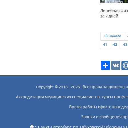
Лечебная физ
за 7 дней
‹ В начало
41
42
43
Ресурс
VK
Copyright © 2016 - 2026 · Все права защищен
Аккредитация медицинских специалистов, курсы профе
Время работы офиса: понедельн
Звонки и сообщения пр
г. Санкт-Петербург, пр. Обуховской Обороны 51