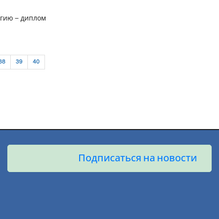
огию – диплом
38
39
40
Подписаться на новости