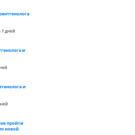
 рентгенолога
 7 дней
тгенолога и
дней
тгенолога и
дней
ине пройти
по новой