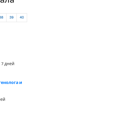
нала
38
39
40
 7 дней
генолога и
ней