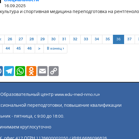
специальности
16.09.2025
культура и спортивная медицина переподготовка на рентгенол
(current)
<
26
27
28
29
30
31
32
33
34
35
36
37
44
45
46
>
В конец ›
Mail.Ru
Telegram
WhatsApp
Odnoklassniki
Email
Copy
Link
ы «Образовательный центр www.edu-med-nmo.ru»
ссиональной переподготовки, повышение квалификации
ик - пятница, с 9:00 до 18:00.
инимаем круглосуточно
К, офис 417 ОГРН 1176600002050 / ИНН 6686096826