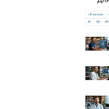
Для
‹ В начало
41
42
43