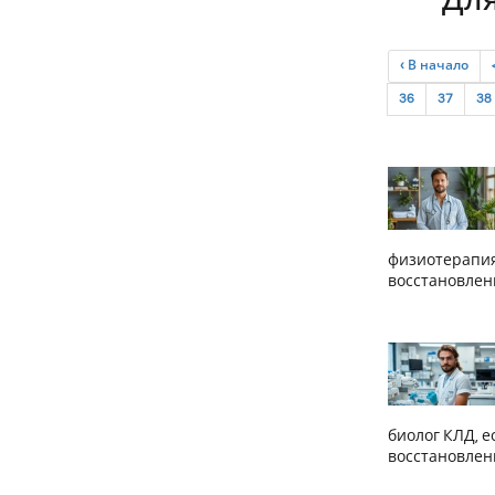
Для
‹ В начало
36
37
38
физиотерапия
восстановлен
биолог КЛД, е
восстановлен