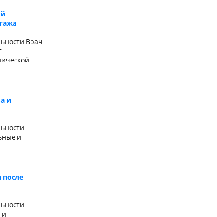
ой
стажа
льности Врач
.
нической
а и
льности
ьные и
 после
льности
 и