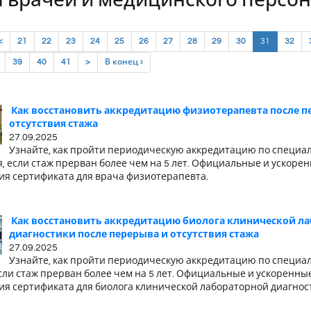
 врачей и медицинского персо
(current)
<
21
22
23
24
25
26
27
28
29
30
31
32
39
40
41
>
В конец ›
Как восстановить аккредитацию физиотерапевта после п
отсутствия стажа
27.09.2025
Узнайте, как пройти периодическую аккредитацию по специа
, если стаж прерван более чем на 5 лет. Официальные и ускоре
ия сертификата для врача физиотерапевта.
Как восстановить аккредитацию биолога клинической л
диагностики после перерыва и отсутствия стажа
27.09.2025
Узнайте, как пройти периодическую аккредитацию по специа
сли стаж прерван более чем на 5 лет. Официальные и ускоренны
ия сертификата для биолога клинической лабораторной диагнос