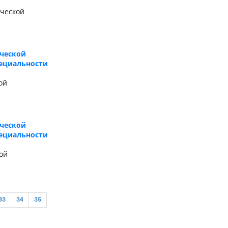
ической
ической
пециальности
ой
ической
пециальности
ой
33
34
35