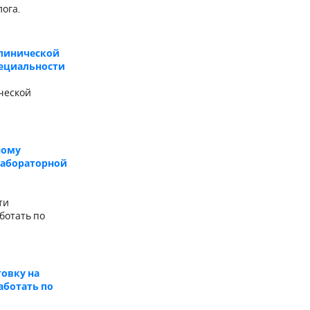
ога.
клинической
пециальности
ческой
ному
лабораторной
ти
ботать по
овку на
аботать по