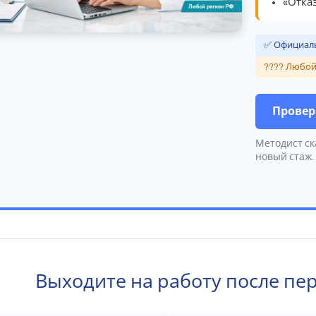
«Отказ
✅ Официаль
???? Любой
Провер
Методист ск
новый стаж.
Выходите на работу после пе