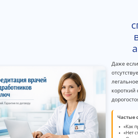
с
а
Даже есл
отсутству
легальное
короткий 
дорогосто
Частые 
«Как п
«Нет 