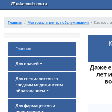
Перейти к основному тексту
edu-med-nmo.ru
Главная
Материалы центра обслуживания
Как восст
Главная
Для врачей
Даже е
лет 
Для специалистов со
во
средним медицинским
образованием
Для фармацевтов и