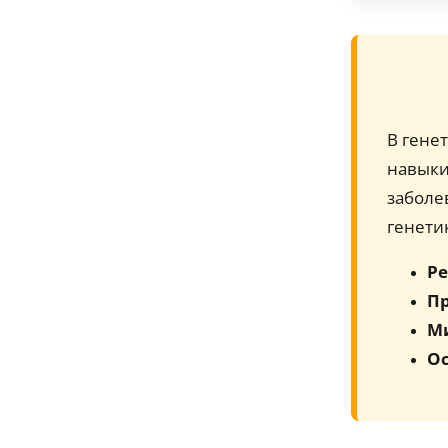
В гене
навыки
заболе
генетик
Ре
Пр
М
Ос