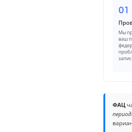
01
Пров
Мы пр
ваш п
федер
пробл
запис
ФАЦ
ча
период
вариан