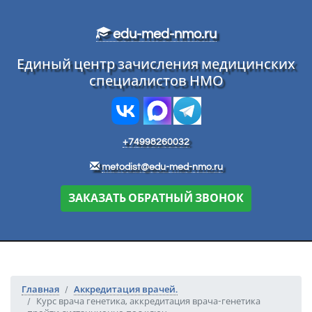
Перейти к основному тексту
edu-med-nmo.ru
Единый центр зачисления медицинских
специалистов НМО
+74998260032
metodist@edu-med-nmo.ru
ЗАКАЗАТЬ ОБРАТНЫЙ ЗВОНОК
Главная
Аккредитация врачей.
Курс врача генетика, аккредитация врача-генетика