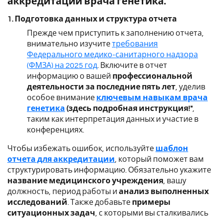
аккредитации врача генетика.
1. Подготовка данных и структура отчета
Прежде чем приступить к заполнению отчета,
внимательно изучите
требования
Федерального медико-санитарного надзора
(ФМЗА) на 2025 год
. Включите в отчет
информацию о вашей
профессиональной
деятельности за последние пять лет
, уделив
особое внимание
ключевым навыкам врача
генетика
(здесь подробная инструкция!"
,
таким как интерпретация данных и участие в
конференциях.
Чтобы избежать ошибок, используйте
шаблон
отчета для аккредитации
, который поможет вам
структурировать информацию. Обязательно укажите
название медицинского учреждения
, вашу
должность, период работы и
анализ выполненных
исследований
. Также добавьте
примеры
ситуационных задач
, с которыми вы сталкивались