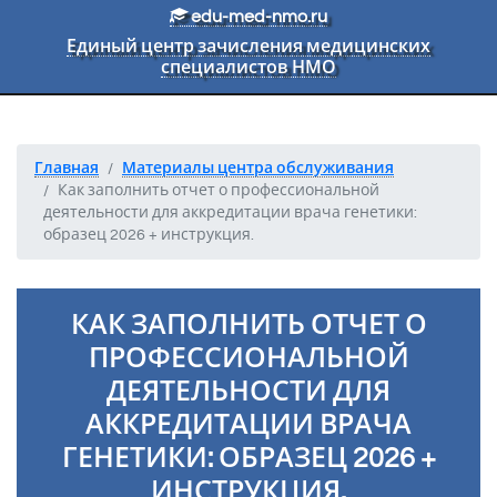
Перейти к основному тексту
edu-med-nmo.ru
Единый центр зачисления медицинских
специалистов НМО
Главная
Материалы центра обслуживания
Как заполнить отчет о профессиональной
деятельности для аккредитации врача генетики:
образец 2026 + инструкция.
КАК ЗАПОЛНИТЬ ОТЧЕТ О
ПРОФЕССИОНАЛЬНОЙ
ДЕЯТЕЛЬНОСТИ ДЛЯ
АККРЕДИТАЦИИ ВРАЧА
ГЕНЕТИКИ: ОБРАЗЕЦ 2026 +
ИНСТРУКЦИЯ.