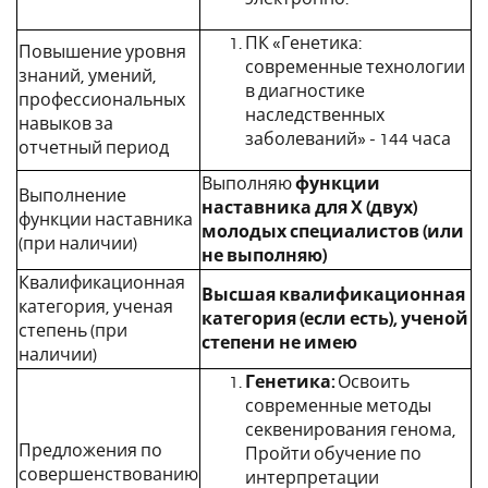
ПК «Генетика:
Повышение уровня
современные технологии
знаний, умений,
в диагностике
профессиональных
наследственных
навыков за
заболеваний» - 144 часа
отчетный период
Выполняю
функции
Выполнение
наставника для Х (двух)
функции наставника
молодых специалистов (или
(при наличии)
не выполняю)
Квалификационная
Высшая квалификационная
категория, ученая
категория (если есть), ученой
степень (при
степени не имею
наличии)
Генетика:
Освоить
современные методы
секвенирования генома,
Предложения по
Пройти обучение по
совершенствованию
интерпретации