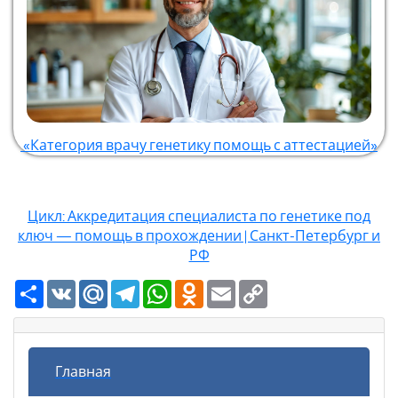
«Категория врачу генетику помощь с аттестацией»
Цикл: Аккредитация специалиста по генетике под
ключ — помощь в прохождении | Санкт-Петербург и
РФ
Ресурс
VK
Mail.Ru
Telegram
WhatsApp
Odnoklassniki
Email
Copy
Link
Главная