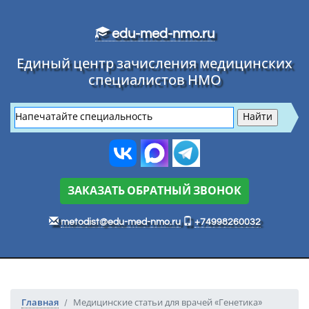
Перейти к основному тексту
edu-med-nmo.ru
Единый центр зачисления медицинских
специалистов НМО
ЗАКАЗАТЬ ОБРАТНЫЙ ЗВОНОК
metodist@edu-med-nmo.ru
+74998260032
Главная
Медицинские статьи для врачей «Генетика»